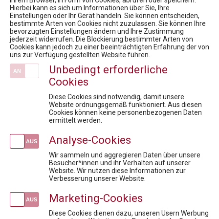
Ihrem Browser, in Form von Cookies, abrufen oder speichern.
Hierbei kann es sich um Informationen über Sie, Ihre
Einstellungen oder Ihr Gerät handeln. Sie können entscheiden,
bestimmte Arten von Cookies nicht zuzulassen. Sie können Ihre
bevorzugten Einstellungen ändern und Ihre Zustimmung
Pharmig Academy
jederzeit widerrufen. Die Blockierung bestimmter Arten von
Cookies kann jedoch zu einer beeinträchtigten Erfahrung der von
Team
uns zur Verfügung gestellten Website führen.
Kontakt / Anfahrt
Unbedingt erforderliche
Fachexpert:innen
Cookies
Fördermöglichkeiten für Privatpersonen
Diese Cookies sind notwendig, damit unsere
Newsroom
Website ordnungsgemäß funktioniert. Aus diesen
Cookies können keine personenbezogenen Daten
News
ermittelt werden.
19. Rare Diseases Dialog: Patient:innenbeteiligung: Fundament oder Feigenblatt? Wie können Patient:innenorganisationen Gesundheit wirksam mitgestalten und was kann Österreich von anderen Ländern lernen?
Analyse-Cookies
12. Rare Diseases Dialog Erkrankungen: Nachhaltige Versorgung der Patient:innen in Krisenzeiten. Sind Innovation, Standort und langfristiger Zugang in Gefahr?
Wir sammeln und aggregieren Daten über unsere
HEALTH CARE SYMPOSIUM 2022; Data drives healthcare - Wie die Digitalisierung und Datennutzung die Gesundheitsversorgung verbessern
Besucher*innen und ihr Verhalten auf unserer
7. Virtueller Rare Diseases Dialog
Website. Wir nutzen diese Informationen zur
Interview Dr. Andreas Anchrainer zum Thema Serialisierung
Verbesserung unserer Website.
Marketing-Cookies
Veranstaltungen
Parallelhandel mit Arzneimitteln in Österreich und in der EU
Diese Cookies dienen dazu, unseren Usern Werbung