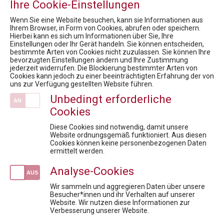
Ihre Cookie-Einstellungen
Wenn Sie eine Website besuchen, kann sie Informationen aus
Ihrem Browser, in Form von Cookies, abrufen oder speichern.
Hierbei kann es sich um Informationen über Sie, Ihre
Einstellungen oder Ihr Gerät handeln. Sie können entscheiden,
bestimmte Arten von Cookies nicht zuzulassen. Sie können Ihre
Pharmig Academy
bevorzugten Einstellungen ändern und Ihre Zustimmung
jederzeit widerrufen. Die Blockierung bestimmter Arten von
Inhouse Training
Cookies kann jedoch zu einer beeinträchtigten Erfahrung der von
Team
uns zur Verfügung gestellten Website führen.
Kontakt / Anfahrt
Unbedingt erforderliche
Fördermöglichkeiten für Privatpersonen
Cookies
Mission / Vision
Diese Cookies sind notwendig, damit unsere
News
Website ordnungsgemäß funktioniert. Aus diesen
Cookies können keine personenbezogenen Daten
15. Rare Diseases Dialog:Bewertungsboard: Barriere oder Brücke für den Zugang zur Therapie?
ermittelt werden.
Market Access for you - Insider Know-how & Best Practice Modul 1
Analyse-Cookies
9. Health Care Symposium - Prepare Austria for a national data strategy
14. Rare Diseases Dialog: „Wir sehen was, was Du nicht siehst“ - Drehscheibe Expertisezentren
Wir sammeln und aggregieren Daten über unsere
Besucher*innen und ihr Verhalten auf unserer
Market Access for you - Insider Know-how & Best Practice Modul 3
Website. Wir nutzen diese Informationen zur
Verbesserung unserer Website.
Veranstaltungen