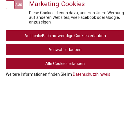
Marketing-Cookies
kostenlose Infosession zum Pharmareferent:innen Kurs "Fit für die Prüfung"
Clinical Trial Statistics: Studiendaten sicher lesen, bewerten, entscheiden
Diese Cookies dienen dazu, unseren Usern Werbung
Projektmanagement in der Pharmabranche
auf anderen Websites, wie Facebook oder Google,
anzuzeigen.
To Launch or not to Launch
Fit für die Prüfung - Pharmareferent:innen Vorbereitungskurs
Ausschließlich notwendige Cookies erlauben
Newsletteranmeldung
Auswahl erlauben
Alle Cookies erlauben
Social
Weitere Informationen finden Sie im
Datenschutzhinweis
Media
Rechtliche
AGB
AGB Privatperson
Links
Rücktritt / Widerruf
Datenschutz
Navigation
Disclaimer
Impressum
Cookie-Einstellungen
© 2026 PHARMIG ACADEMY – Verein zur Fortbildung im
Gesundheitswesen