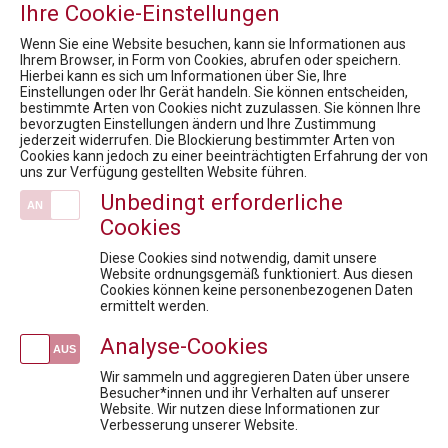
Ihre Cookie-Einstellungen
Wenn Sie eine Website besuchen, kann sie Informationen aus
Ihrem Browser, in Form von Cookies, abrufen oder speichern.
Hierbei kann es sich um Informationen über Sie, Ihre
Einstellungen oder Ihr Gerät handeln. Sie können entscheiden,
Pharmig Academy
bestimmte Arten von Cookies nicht zuzulassen. Sie können Ihre
bevorzugten Einstellungen ändern und Ihre Zustimmung
jederzeit widerrufen. Die Blockierung bestimmter Arten von
Fördermöglichkeiten für Privatpersonen
Cookies kann jedoch zu einer beeinträchtigten Erfahrung der von
Mission / Vision
uns zur Verfügung gestellten Website führen.
Team
Unbedingt erforderliche
Newsroom
Cookies
Inhouse Training
Diese Cookies sind notwendig, damit unsere
News
Website ordnungsgemäß funktioniert. Aus diesen
Cookies können keine personenbezogenen Daten
10. Rare Diseases Dialog - Keynote Präsentation
ermittelt werden.
7. Virtueller Rare Diseases Dialog (1)
Analyse-Cookies
6. Rare Diseases Dialog: Forschungsregister für Seltene Erkrankungen
Austria Presse Agentur / Corona - Menschen mit Seltenen Erkrankungen besonders betroffen
Wir sammeln und aggregieren Daten über unsere
Besucher*innen und ihr Verhalten auf unserer
16. Rare Diseases Dialog: Status Quo Bewertungsboard: Rascher und gerechter Therapiezugang, was braucht es?
Website. Wir nutzen diese Informationen zur
Verbesserung unserer Website.
Veranstaltungen