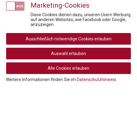
Marketing-Cookies
kostenlose Infosession zum Pharmareferent:innen Kurs "Fit für die Prüfung"
Pharma meets Politics & Payers: Klar. Überzeugend. Wirksam.
Diese Cookies dienen dazu, unseren Usern Werbung
Parallelhandel mit Arzneimitteln in Österreich und in der EU
auf anderen Websites, wie Facebook oder Google,
anzuzeigen.
Fit für die Prüfung - Pharmareferent:innen Vorbereitungskurs
Compliance: Must-Have Modul 3
Ausschließlich notwendige Cookies erlauben
Newsletteranmeldung
Auswahl erlauben
Alle Cookies erlauben
Social
Weitere Informationen finden Sie im
Datenschutzhinweis
Media
Rechtliche
AGB
AGB Privatperson
Links
Rücktritt / Widerruf
Datenschutz
Navigation
Disclaimer
Impressum
Cookie-Einstellungen
© 2026 PHARMIG ACADEMY – Verein zur Fortbildung im
Gesundheitswesen