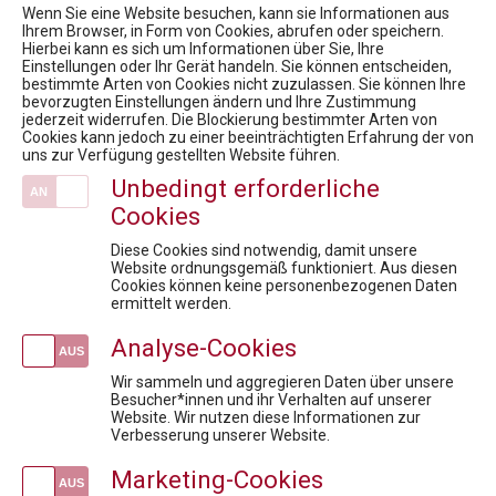
Wenn Sie eine Website besuchen, kann sie Informationen aus
Ihrem Browser, in Form von Cookies, abrufen oder speichern.
Hierbei kann es sich um Informationen über Sie, Ihre
Einstellungen oder Ihr Gerät handeln. Sie können entscheiden,
bestimmte Arten von Cookies nicht zuzulassen. Sie können Ihre
Pharmig Academy
bevorzugten Einstellungen ändern und Ihre Zustimmung
jederzeit widerrufen. Die Blockierung bestimmter Arten von
Cookies kann jedoch zu einer beeinträchtigten Erfahrung der von
Newsroom
uns zur Verfügung gestellten Website führen.
Inhouse Training
Unbedingt erforderliche
Kontakt / Anfahrt
Cookies
Mission / Vision
Team
Diese Cookies sind notwendig, damit unsere
Website ordnungsgemäß funktioniert. Aus diesen
News
Cookies können keine personenbezogenen Daten
ermittelt werden.
7. Virtueller Rare Diseases Dialog
Health Care Symposium 2019 - Pharma & Health 4.0: We drive digital
Analyse-Cookies
Prof. Dr. Robin Rumler, Präsident der Pharmig Academy, erhielt das "Große Ehrenzeichen für Verdienste um die Republik Österreich"
Wir sammeln und aggregieren Daten über unsere
11. Rare Diseases Dialog: Der lange und steinige Weg bis zur richtigen Diagnose - Wie können wir die Hürden erkennen und beseitigen?
Besucher*innen und ihr Verhalten auf unserer
Website. Wir nutzen diese Informationen zur
9. RARE DISEASES DIALOG: Seltene Erkrankungen und COVID-19 - was haben wir gelernt? Welche wichtigen Erkenntnisse hat ein Jahr Pandemie für Forschung & Entwicklung gebracht? Welche zusätzlichen Maßnahmen in der Gesundheitsversorgung braucht es?
Verbesserung unserer Website.
Veranstaltungen
Marketing-Cookies
Insight Talk - Besser vorbereitet auf Audits und Inspektionen