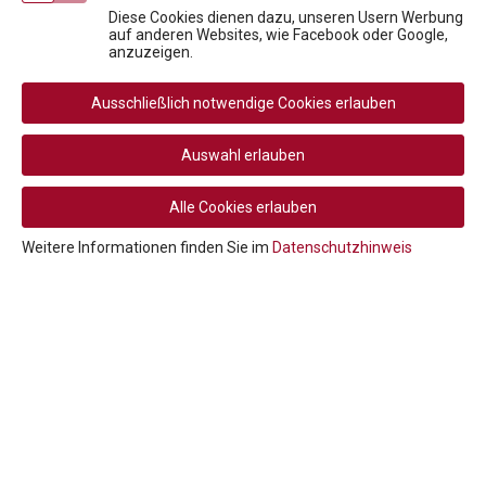
Diese Cookies dienen dazu, unseren Usern Werbung
Clinical Trial Statistics: Studiendaten sicher lesen, bewerten, entscheiden
auf anderen Websites, wie Facebook oder Google,
Abgrenzung handels- und gewerberechtlicher Geschäftsführer in Pharmaunternehmen
anzuzeigen.
Fit für die Prüfung - Pharmareferent:innen Vorbereitungskurs
Compliance: Must-Have 2026
Ausschließlich notwendige Cookies erlauben
Auswahl erlauben
Newsletteranmeldung
Alle Cookies erlauben
Weitere Informationen finden Sie im
Datenschutzhinweis
Social
Media
Rechtliche
AGB
AGB Privatperson
Links
Rücktritt / Widerruf
Datenschutz
Navigation
Disclaimer
Impressum
Cookie-Einstellungen
© 2026 PHARMIG ACADEMY – Verein zur Fortbildung im
Gesundheitswesen