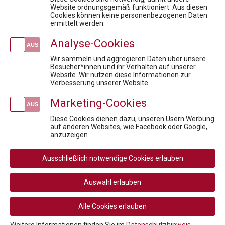
Parallelhandel mit Arzneimitteln in Österreich und in der EU
Website ordnungsgemäß funktioniert. Aus diesen
Cookies können keine personenbezogenen Daten
Fit für die Prüfung - Pharmareferent:innen Vorbereitungskurs
ermittelt werden.
Wenn KI zum Risiko wird: Rechtssicherheit für die Pharmaindustrie
Analyse-Cookies
To Launch or not to Launch
Der Informationsbeauftragte und Compliance im Fokus
Wir sammeln und aggregieren Daten über unsere
Besucher*innen und ihr Verhalten auf unserer
Website. Wir nutzen diese Informationen zur
Newsletteranmeldung
Verbesserung unserer Website.
Marketing-Cookies
Diese Cookies dienen dazu, unseren Usern Werbung
auf anderen Websites, wie Facebook oder Google,
Social
anzuzeigen.
Media
Rechtliche
AGB
AGB Privatperson
Links
Ausschließlich notwendige Cookies erlauben
Rücktritt / Widerruf
Datenschutz
Navigation
Disclaimer
Impressum
Auswahl erlauben
Cookie-Einstellungen
Alle Cookies erlauben
© 2026 PHARMIG ACADEMY – Verein zur Fortbildung im
Gesundheitswesen