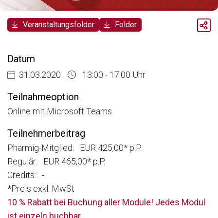
Breadcrumb
Veranstaltungsfolder
Folder
Aktuelle Veranstaltungen
Pharmarecht & Compliance Zertifikatslehrgang - Modul 3
Datum
31.03.2020
13:00 - 17:00 Uhr
Teilnahmeoption
Online mit Microsoft Teams
Teilnehmerbeitrag
Pharmig-Mitglied: EUR 425,00* p.P.
Regulär: EUR 465,00* p.P.
Credits: -
*Preis exkl. MwSt
10 % Rabatt bei Buchung aller Module! Jedes Modul
ist einzeln buchbar