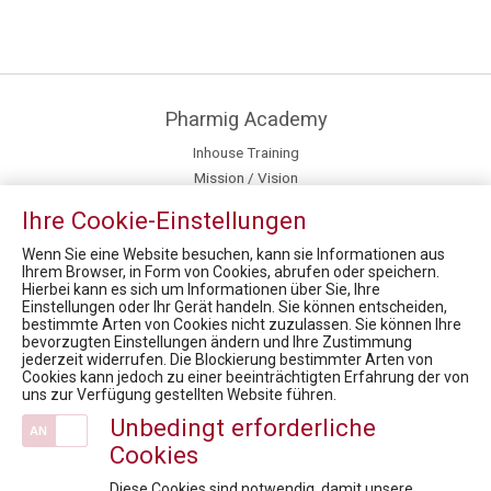
Pharmig Academy
Inhouse Training
Mission / Vision
Newsroom
Ihre Cookie-Einstellungen
Team
Fördermöglichkeiten für Privatpersonen
Wenn Sie eine Website besuchen, kann sie Informationen aus
Ihrem Browser, in Form von Cookies, abrufen oder speichern.
Hierbei kann es sich um Informationen über Sie, Ihre
News
Einstellungen oder Ihr Gerät handeln. Sie können entscheiden,
bestimmte Arten von Cookies nicht zuzulassen. Sie können Ihre
9. Health Care Symposium - Prepare Austria for a national data strategy
bevorzugten Einstellungen ändern und Ihre Zustimmung
10. Rare Diseases Dialog: Therapeutische Zukunft bei seltenen Erkrankungen – Mythen, Fakten und Lösungen
jederzeit widerrufen. Die Blockierung bestimmter Arten von
Cookies kann jedoch zu einer beeinträchtigten Erfahrung der von
PHARMIG Rare Diseases COVID-19-Umfrage Kurzfassung / 9. Rare Diseases Dialog
uns zur Verfügung gestellten Website führen.
FACHTAGUNG Omnichannel Leadership & digitale Kommunikation im Gesundheitswesen
Unbedingt erforderliche
Health Care Symposium 2018 "Yes, we innovate"
Cookies
Veranstaltungen
Diese Cookies sind notwendig, damit unsere