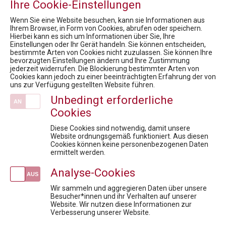
Ihre Cookie-Einstellungen
Fördermöglichkeiten für Privatpersonen
Fachexpert:innen
Wenn Sie eine Website besuchen, kann sie Informationen aus
Ihrem Browser, in Form von Cookies, abrufen oder speichern.
Hierbei kann es sich um Informationen über Sie, Ihre
News
Einstellungen oder Ihr Gerät handeln. Sie können entscheiden,
bestimmte Arten von Cookies nicht zuzulassen. Sie können Ihre
16. Rare Diseases Dialog: Status Quo Bewertungsboard: Rascher und gerechter Therapiezugang, was braucht es?
bevorzugten Einstellungen ändern und Ihre Zustimmung
FACHTAGUNG Zukunftsmarkt OTC
jederzeit widerrufen. Die Blockierung bestimmter Arten von
Cookies kann jedoch zu einer beeinträchtigten Erfahrung der von
8. Rare Diseases Dialog: Seltene Erkrankungen werden erwachsen. Transition und die Suche nach verschollenen Patienten
uns zur Verfügung gestellten Website führen.
MEDIENINFORMATION - Startschuss für das neue Zertifikatsprogramm "PHARMA-FACHKRÄFTE DER ZUKUNFT"
Unbedingt erforderliche
5. Rare Diseases Dialog: Gibt es ein Recht auf die bestmögliche Therapie?
Cookies
Veranstaltungen
Diese Cookies sind notwendig, damit unsere
kostenlose Infosession zum Pharmareferent:innen Kurs "Fit für die Prüfung"
Website ordnungsgemäß funktioniert. Aus diesen
Cookies können keine personenbezogenen Daten
GDP & Logistik: Sichere Lagerung und Distribution in der pharmazeutischen Supply Chain
ermittelt werden.
Market Access under Pressure: Konfliktfelder der Pharmaindustrie
Analyse-Cookies
kostenlose Infosession zum Pharmareferent:innen Kurs "Fit für die Prüfung"
Diskussionsreihe Market Access For Experts- Interaktive Session
Wir sammeln und aggregieren Daten über unsere
Besucher*innen und ihr Verhalten auf unserer
Website. Wir nutzen diese Informationen zur
Newsletteranmeldung
Verbesserung unserer Website.