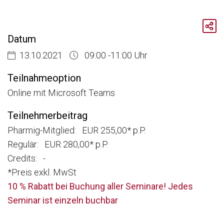
Breadcrumb
Aktuelle Veranstaltungen
Datum
Seminarreihe Digital Pharma Marketing - 8 Steps For Best Practice: Step 1:
13.10.2021
09:00 -11:00 Uhr
Teilnahmeoption
Online mit Microsoft Teams
Teilnehmerbeitrag
Pharmig-Mitglied: EUR 255,00* p.P.
Regulär: EUR 280,00* p.P.
Credits: -
*Preis exkl. MwSt
10 % Rabatt bei Buchung aller Seminare! Jedes
Seminar ist einzeln buchbar