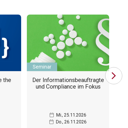
Seminar
Se
e the
Der In­for­ma­ti­ons­be­auf­trag­te
Der
und Compliance im Fokus
u
Mi., 25.11.2026
Do., 26.11.2026