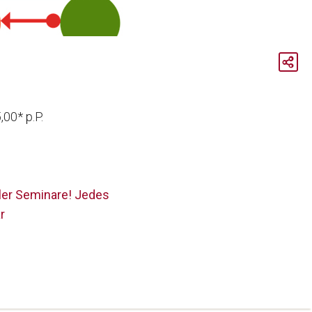
00* p.P.
ller Seminare! Jedes
r