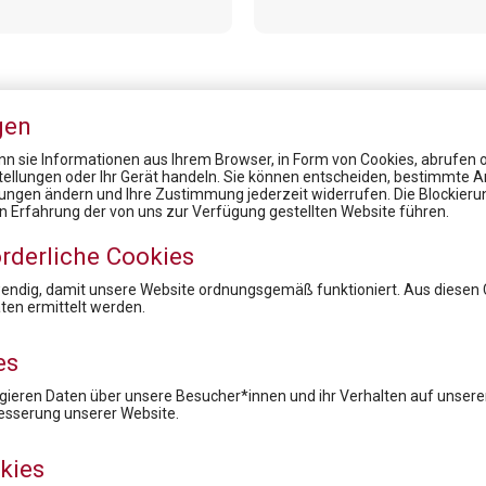
gen
n sie Informationen aus Ihrem Browser, in Form von Cookies, abrufen od
stellungen oder Ihr Gerät handeln. Sie können entscheiden, bestimmte A
lungen ändern und Ihre Zustimmung jederzeit widerrufen. Die Blockier
News
en Erfahrung der von uns zur Verfügung gestellten Website führen.
7. Virtueller Rare Diseases Dialog
rderliche Cookies
Virtual Health Care Symposium 2020
Market Access for you - Insider Know-how & Best Practice Modul 1
wendig, damit unsere Website ordnungsgemäß funktioniert. Aus diesen
en ermittelt werden.
14. Rare Diseases Dialog: „Wir sehen was, was Du nicht siehst“ - Drehscheibe Expertisezentren
Zertifikatsprogramm: Pharma - Fachkräfte der Zukunft
es
ieren Daten über unsere Besucher*innen und ihr Verhalten auf unserer
Newsletteranmeldung
esserung unserer Website.
kies