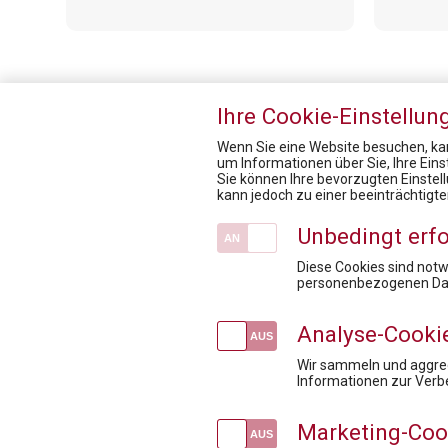
Ihre Cookie-Einstellun
Wenn Sie eine Website besuchen, kan
um Informationen über Sie, Ihre Ein
Sie können Ihre bevorzugten Einstel
Pharmig Academy
kann jedoch zu einer beeinträchtigt
Fördermöglichkeiten für Privatpersonen
Unbedingt erfo
Inhouse Training
Kontakt / Anfahrt
Diese Cookies sind not
personenbezogenen Dat
Mission / Vision
Newsroom
Analyse-Cooki
Wir sammeln und aggreg
Informationen zur Verb
Marketing-Coo