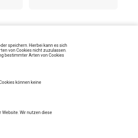
er speichern. Hierbei kann es sich
rten von Cookies nicht zuzulassen.
ung bestimmter Arten von Cookies
Veranstaltungen
kostenlose Infosession zum Pharmareferent:innen Kurs "Fit für die Prüfung"
Market Access under Pressure: Konfliktfelder der Pharmaindustrie
Diskussionsreihe Market Access For Experts- Interaktive Session
 Cookies können keine
Insight Talk - Besser vorbereitet auf Audits und Inspektionen
Fit für die Anerkennungsprüfung - Pharmareferent:innen Vorbereitungskurs
 Website. Wir nutzen diese