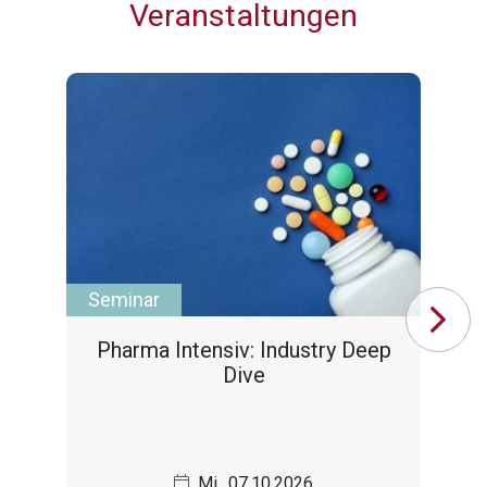
Veranstaltungen
Seminar
Se
Pharma Intensiv: Industry Deep
De
Dive
Mi., 07.10.2026