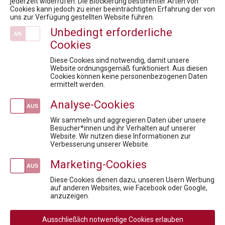
jederzeit widerrufen. Die Blockierung bestimmter Arten von
Cookies kann jedoch zu einer beeinträchtigten Erfahrung der von
Austria Presse Agentur / Corona - Menschen mit Seltenen Erkrankungen besonders betroffen
uns zur Verfügung gestellten Website führen.
10. Rare Diseases Dialog: Therapeutische Zukunft bei seltenen Erkrankungen – Mythen, Fakten und Lösungen
Unbedingt erforderliche
8. Rare Diseases Dialog: Seltene Erkrankungen werden erwachsen. Transition und die Suche nach verschollenen Patienten
Cookies
Veranstaltungen
Diese Cookies sind notwendig, damit unsere
Projektmanagement in der Pharmabranche
Website ordnungsgemäß funktioniert. Aus diesen
Cookies können keine personenbezogenen Daten
Clinical Trial Statistics: Studiendaten sicher lesen, bewerten, entscheiden
ermittelt werden.
Insight Talk - Besser vorbereitet auf Audits und Inspektionen
Analyse-Cookies
Market Access under Pressure: Konfliktfelder der Pharmaindustrie
Diskussionsreihe Market Access For Experts- Interaktive Session
Wir sammeln und aggregieren Daten über unsere
Besucher*innen und ihr Verhalten auf unserer
Website. Wir nutzen diese Informationen zur
Newsletteranmeldung
Verbesserung unserer Website.
Marketing-Cookies
Diese Cookies dienen dazu, unseren Usern Werbung
auf anderen Websites, wie Facebook oder Google,
Social
anzuzeigen.
Media
Rechtliche
AGB
AGB Privatperson
Links
Ausschließlich notwendige Cookies erlauben
Rücktritt / Widerruf
Datenschutz