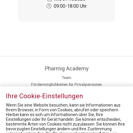
09:00-18:00 Uhr
Pharmig Academy
Team
Fördermöglichkeiten für Privatpersonen
Mission / Vision
Ihre Cookie-Einstellungen
Fachexpert:innen
Inhouse Training
Wenn Sie eine Website besuchen, kann sie Informationen aus
Ihrem Browser, in Form von Cookies, abrufen oder speichern.
Hierbei kann es sich um Informationen über Sie, Ihre
News
Einstellungen oder Ihr Gerät handeln. Sie können entscheiden,
bestimmte Arten von Cookies nicht zuzulassen. Sie können Ihre
VIRTUAL HEALTH CARE SYMPOSIUM 2021 Produktion am Limit? Was ein starker Standort braucht
bevorzugten Einstellungen ändern und Ihre Zustimmung
Health Care Symposium 2019 - Pharma & Health 4.0: We drive digital