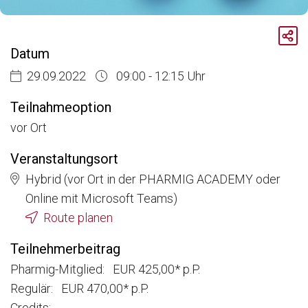
Breadcrumb
Aktuelle Veranstaltungen
Datum
Emotionalisierung als Basis erfolgreicher Kommunikation
29.09.2022
09:00 - 12:15 Uhr
Teilnahmeoption
vor Ort
Veranstaltungsort
Hybrid (vor Ort in der PHARMIG ACADEMY oder
Online mit Microsoft Teams)
Route planen
Teilnehmerbeitrag
Pharmig-Mitglied: EUR 425,00* p.P.
Regulär: EUR 470,00* p.P.
Credits: -