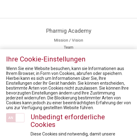
Pharmig Academy
Mission / Vision
Team
Kontakt / Anfahrt
Ihre Cookie-Einstellungen
Fördermöglichkeiten für Privatpersonen
Fachexpert:innen
Wenn Sie eine Website besuchen, kann sie Informationen aus
Ihrem Browser, in Form von Cookies, abrufen oder speichern.
Hierbei kann es sich um Informationen über Sie, Ihre
News
Einstellungen oder Ihr Gerät handeln. Sie können entscheiden,
bestimmte Arten von Cookies nicht zuzulassen. Sie können Ihre
Market Access for you - Insider Know-how & Best Practice Modul 3
bevorzugten Einstellungen ändern und Ihre Zustimmung
9. RARE DISEASES DIALOG: Seltene Erkrankungen und COVID-19 - was haben wir gelernt? Welche wichtigen Erkenntnisse hat ein Jahr Pandemie für Forschung & Entwicklung gebracht? Welche zusätzlichen Maßnahmen in der Gesundheitsversorgung braucht es?
jederzeit widerrufen. Die Blockierung bestimmter Arten von
Cookies kann jedoch zu einer beeinträchtigten Erfahrung der von
FACHTAGUNG Zukunftsmarkt OTC
uns zur Verfügung gestellten Website führen.
Health Care Symposium 2019 - Brutkasten Talk - with Loubna Bouarfa, Martin Brunninger and Alexander Herzog
Unbedingt erforderliche
VIRTUAL HEALTH CARE SYMPOSIUM 2021 Produktion am Limit? Was ein starker Standort braucht
Cookies
Veranstaltungen
Diese Cookies sind notwendig, damit unsere