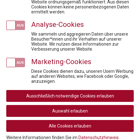
Compliance: Must-Have Modul 3
Website ordnungsgemäß funktioniert. Aus diesen
Cookies können keine personenbezogenen Daten
Datenschutz in der Pharmaindustrie:
ermittelt werden.
Fit für die Prüfung - Pharmareferent:innen Vorbereitungskurs
Analyse-Cookies
Vertragsgestaltung in der Pharmaindustrie: Rechtssicher, praxisnah, effektiv
To Launch or not to Launch
Wir sammeln und aggregieren Daten über unsere
Besucher*innen und ihr Verhalten auf unserer
Website. Wir nutzen diese Informationen zur
Newsletteranmeldung
Verbesserung unserer Website.
Marketing-Cookies
Diese Cookies dienen dazu, unseren Usern Werbung
auf anderen Websites, wie Facebook oder Google,
Social
anzuzeigen.
Media
Rechtliche
AGB
AGB Privatperson
Links
Ausschließlich notwendige Cookies erlauben
Rücktritt / Widerruf
Datenschutz
Navigation
Disclaimer
Impressum
Auswahl erlauben
Cookie-Einstellungen
Alle Cookies erlauben
© 2026 PHARMIG ACADEMY – Verein zur Fortbildung im
Gesundheitswesen
Weitere Informationen finden Sie im
Datenschutzhinweis