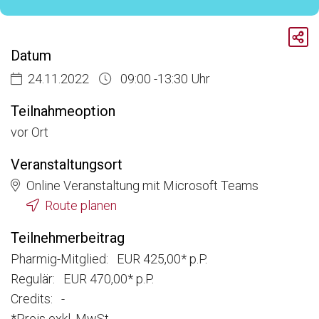
Breadcrumb
Aktuelle Veranstaltungen
Datum
Corporate Influencer im Life Sciences – Pharma Bereich
24.11.2022
09:00 -13:30 Uhr
Teilnahmeoption
vor Ort
Veranstaltungsort
Online Veranstaltung mit Microsoft Teams
Route planen
Teilnehmerbeitrag
Pharmig-Mitglied: EUR 425,00* p.P.
Regulär: EUR 470,00* p.P.
Credits: -
*Preis exkl. MwSt