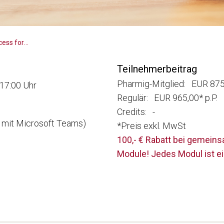
Zertifikatslehrgang Market Access for you - Insider Know-how & Best Practice - Modul 4
Teilnehmerbeitrag
Pharmig-Mitglied: EUR 875,
17:00 Uhr
Regulär: EUR 965,00* p.P.
Credits: -
e mit Microsoft Teams)
*Preis exkl. MwSt
100,- € Rabatt bei gemein
Module! Jedes Modul ist e