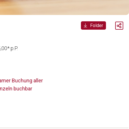
Folder
00* p.P.
samer Buchung aller
inzeln buchbar