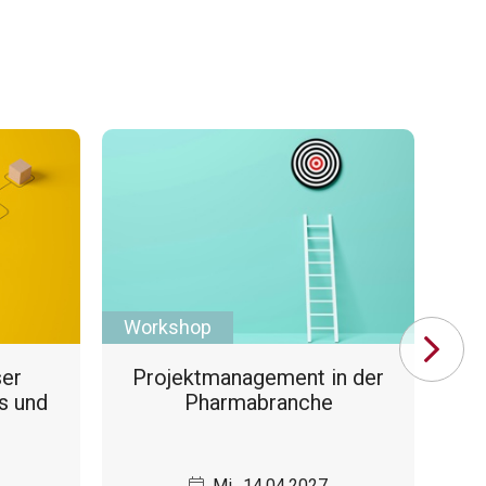
Workshop
Se
ser
Projektmanagement in der
A
ts und
Pharmabranche
Mi., 14.04.2027