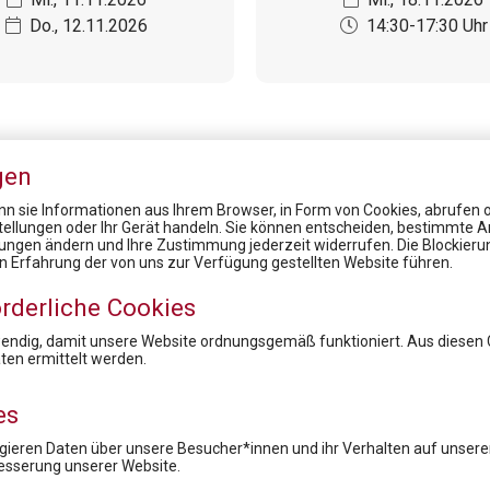
Do., 12.11.2026
14:30-17:30 Uhr
gen
n sie Informationen aus Ihrem Browser, in Form von Cookies, abrufen od
stellungen oder Ihr Gerät handeln. Sie können entscheiden, bestimmte A
lungen ändern und Ihre Zustimmung jederzeit widerrufen. Die Blockier
News
en Erfahrung der von uns zur Verfügung gestellten Website führen.
Market Access for you - Insider Know-how & Best Practice Modul 1
rderliche Cookies
16. Rare Diseases Dialog: Status Quo Bewertungsboard: Rascher und gerechter Therapiezugang, was braucht es?
Prof. Dr. Robin Rumler, Präsident der Pharmig Academy, erhielt das "Große Ehrenzeichen für Verdienste um die Republik Österreich"
wendig, damit unsere Website ordnungsgemäß funktioniert. Aus diesen
en ermittelt werden.
18. Rare Diseases Dialog: Datensilos überwinden, um Leben zu verändern: Was braucht ein erfolgreiches nationales Register für seltene Erkrankungen?
14. Rare Diseases Dialog: „Wir sehen was, was Du nicht siehst“ - Drehscheibe Expertisezentren
es
ieren Daten über unsere Besucher*innen und ihr Verhalten auf unserer
Newsletteranmeldung
esserung unserer Website.