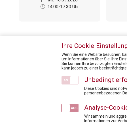
14:00-17:30 Uhr
Ihre Cookie-Einstellun
Wenn Sie eine Website besuchen, kan
um Informationen über Sie, Ihre Ein
Sie können Ihre bevorzugten Einstel
Pharmig Academy
kann jedoch zu einer beeinträchtigt
Kontakt / Anfahrt
Unbedingt erfo
Inhouse Training
Mission / Vision
Diese Cookies sind not
personenbezogenen Dat
Fördermöglichkeiten für Privatpersonen
Fachexpert:innen
Analyse-Cooki
Wir sammeln und aggreg
Informationen zur Verb