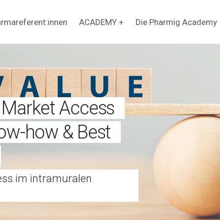
rmareferent:innen
ACADEMY +
Die Pharmig Academy
g Market Access
Know-how & Best
ess im intramuralen