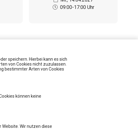
09:00-17:00 Uhr
er speichern. Hierbei kann es sich
rten von Cookies nicht zuzulassen.
ung bestimmter Arten von Cookies
Veranstaltungen
Der Informationsbeauftragte und Compliance im Fokus
Diskussionsreihe Market Access For Experts- Interaktive Session
Fit für die Anerkennungsprüfung - Pharmareferent:innen Vorbereitungskurs
 Cookies können keine
kostenlose Infosession zum Pharmareferent:innen Kurs "Fit für die Prüfung"
Fit für die Anerkennungsprüfung - Pharmareferent:innen Vorbereitungskurs
 Website. Wir nutzen diese