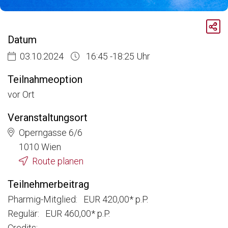
Breadcrumb
Aktuelle Veranstaltungen
Datum
Diskussionsreihe Market Access For Experts - Interaktive Session
03.10.2024
16:45 -18:25 Uhr
Teilnahmeoption
vor Ort
Veranstaltungsort
Operngasse 6/6
1010 Wien
Route planen
Teilnehmerbeitrag
Pharmig-Mitglied: EUR 420,00* p.P.
Regulär: EUR 460,00* p.P.
Credits: -