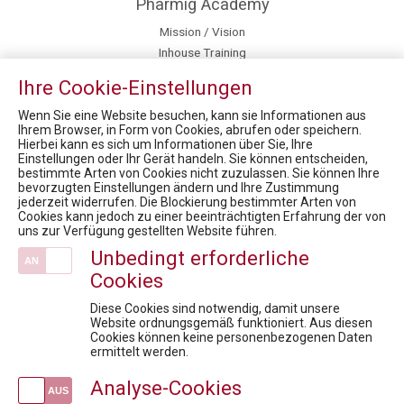
Pharmig Academy
Mission / Vision
Inhouse Training
Team
Ihre Cookie-Einstellungen
Fördermöglichkeiten für Privatpersonen
Kontakt / Anfahrt
Wenn Sie eine Website besuchen, kann sie Informationen aus
Ihrem Browser, in Form von Cookies, abrufen oder speichern.
Hierbei kann es sich um Informationen über Sie, Ihre
News
Einstellungen oder Ihr Gerät handeln. Sie können entscheiden,
bestimmte Arten von Cookies nicht zuzulassen. Sie können Ihre
12. Rare Diseases Dialog Erkrankungen: Nachhaltige Versorgung der Patient:innen in Krisenzeiten. Sind Innovation, Standort und langfristiger Zugang in Gefahr?
bevorzugten Einstellungen ändern und Ihre Zustimmung
PHARMIG Rare Diseases COVID-19 Umfrage / 9. Rare Diseases Dialog
jederzeit widerrufen. Die Blockierung bestimmter Arten von
Cookies kann jedoch zu einer beeinträchtigten Erfahrung der von
VIRTUAL HEALTH CARE SYMPOSIUM 2021 Produktion am Limit? Was ein starker Standort braucht
uns zur Verfügung gestellten Website führen.
Health Care Symposium 2019 - Pharma & Health 4.0: We drive digital
Unbedingt erforderliche
Market Access for you - Insider Know-how & Best Practice Modul 1
Cookies
Veranstaltungen
Diese Cookies sind notwendig, damit unsere
Wenn KI zum Risiko wird: Rechtssicherheit für die Pharmaindustrie
Website ordnungsgemäß funktioniert. Aus diesen
Cookies können keine personenbezogenen Daten
Fit für die Prüfung - Pharmareferent:innen Vorbereitungskurs
ermittelt werden.
GDP & Logistik: Sichere Lagerung und Distribution in der pharmazeutischen Supply Chain
Analyse-Cookies
Diskussionsreihe Market Access For Experts- Interaktive Session