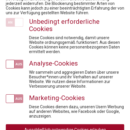
RARE DISEASES DIALOG: Kostenexplosion Rare Diseases oder rare Kosten mit hohem Wert?
jederzeit widerrufen. Die Blockierung bestimmter Arten von
Cookies kann jedoch zu einer beeinträchtigten Erfahrung der von
Austria Presse Agentur / Corona - Menschen mit Seltenen Erkrankungen besonders betroffen
uns zur Verfügung gestellten Website führen.
10. Rare Diseases Dialog - Keynote Präsentation
Unbedingt erforderliche
8. Rare Diseases Dialog: Seltene Erkrankungen werden erwachsen. Transition und die Suche nach verschollenen Patienten
Cookies
Veranstaltungen
Diese Cookies sind notwendig, damit unsere
Pharma Intensiv: Industry Deep Dive
Website ordnungsgemäß funktioniert. Aus diesen
Cookies können keine personenbezogenen Daten
kostenlose Infosession zum Pharmareferent:innen Kurs "Fit für die Prüfung"
ermittelt werden.
Fit für die Anerkennungsprüfung - Pharmareferent:innen Vorbereitungskurs
Analyse-Cookies
Compliance: Must-Have Modul 3
Fit für die Anerkennungsprüfung - Pharmareferent:innen Vorbereitungskurs
Wir sammeln und aggregieren Daten über unsere
Besucher*innen und ihr Verhalten auf unserer
Website. Wir nutzen diese Informationen zur
Newsletteranmeldung
Verbesserung unserer Website.
Marketing-Cookies
Diese Cookies dienen dazu, unseren Usern Werbung
auf anderen Websites, wie Facebook oder Google,
Social
anzuzeigen.
Media
Rechtliche
AGB
AGB Privatperson
Ausschließlich notwendige Cookies erlauben