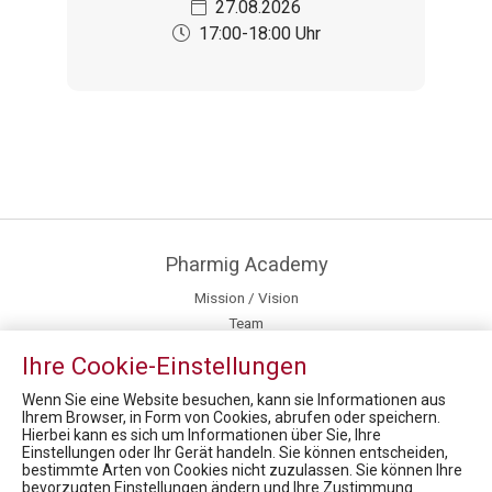
27.08.2026
17:00-18:00 Uhr
Pharmig Academy
Mission / Vision
Team
Inhouse Training
Ihre Cookie-Einstellungen
Fördermöglichkeiten für Privatpersonen
Newsroom
Wenn Sie eine Website besuchen, kann sie Informationen aus
Ihrem Browser, in Form von Cookies, abrufen oder speichern.
Hierbei kann es sich um Informationen über Sie, Ihre
News
Einstellungen oder Ihr Gerät handeln. Sie können entscheiden,
bestimmte Arten von Cookies nicht zuzulassen. Sie können Ihre
Health Care Symposium 2019 - Prof. Dr. Robin Rumler, Präsident der Pharmig Academy im Brutkasten-Talk
bevorzugten Einstellungen ändern und Ihre Zustimmung