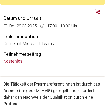
Breadcrumb
Aktuelle Veranstaltungen
Datum und Uhrzeit
kostenlose Infosession zum Pharmareferent:innen Kurs "Fit für die Prüfung"
Do., 28.08.2025
17:00 - 18:00 Uhr
Teilnahmeoption
Online mit Microsoft Teams
Teilnehmerbeitrag
Kostenlos
Die Tätigkeit der Pharmareferent:innen ist durch das
Arzneimittelgesetz (AMG) geregelt und erfordert
daher den Nachweis der Qualifikation durch eine
Prüfung.