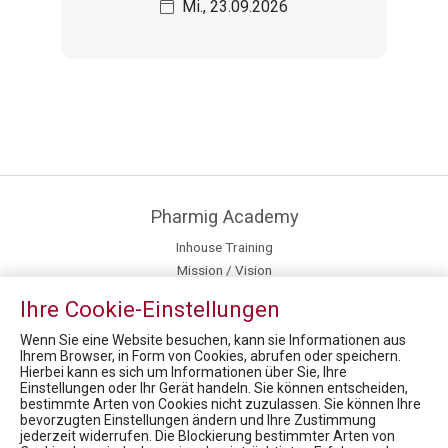
Mi., 23.09.2026
Pharmig Academy
Inhouse Training
Mission / Vision
Team
Ihre Cookie-Einstellungen
Newsroom
Fördermöglichkeiten für Privatpersonen
Wenn Sie eine Website besuchen, kann sie Informationen aus
Ihrem Browser, in Form von Cookies, abrufen oder speichern.
Hierbei kann es sich um Informationen über Sie, Ihre
News
Einstellungen oder Ihr Gerät handeln. Sie können entscheiden,
bestimmte Arten von Cookies nicht zuzulassen. Sie können Ihre
PHARMIG Rare Diseases COVID-19 Umfrage / 9. Rare Diseases Dialog
bevorzugten Einstellungen ändern und Ihre Zustimmung
MEDIENINFORMATION - Karrieren unterstützen: FH Campus Wien und PHARMIG kooperieren, um Berufsbilder der Zukunft zu etablieren
jederzeit widerrufen. Die Blockierung bestimmter Arten von