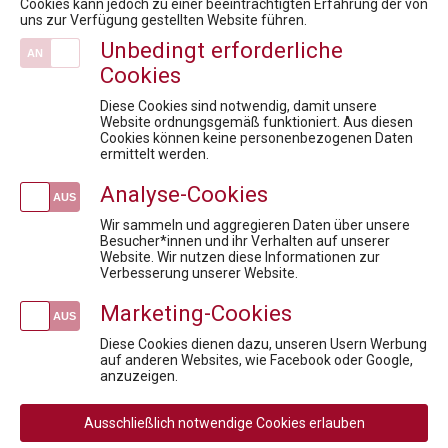
Cookies kann jedoch zu einer beeinträchtigten Erfahrung der von
Zertifikatsprogramm: Pharma - Fachkräfte der Zukunft
uns zur Verfügung gestellten Website führen.
Market Access for you - Insider Know-how & Best Practice Modul 1
Unbedingt erforderliche
6. Rare Diseases Dialog: Forschungsregister für Seltene Erkrankungen
Cookies
Veranstaltungen
Diese Cookies sind notwendig, damit unsere
Fit für die Prüfung - Pharmareferent:innen Vorbereitungskurs
Website ordnungsgemäß funktioniert. Aus diesen
Cookies können keine personenbezogenen Daten
Datenschutz in der Pharmaindustrie:
ermittelt werden.
Parallelhandel mit Arzneimitteln in Österreich und in der EU
Analyse-Cookies
Wenn KI zum Risiko wird: Rechtssicherheit für die Pharmaindustrie
Projektmanagement in der Pharmabranche
Wir sammeln und aggregieren Daten über unsere
Besucher*innen und ihr Verhalten auf unserer
Website. Wir nutzen diese Informationen zur
Newsletteranmeldung
Verbesserung unserer Website.
Marketing-Cookies
Diese Cookies dienen dazu, unseren Usern Werbung
auf anderen Websites, wie Facebook oder Google,
Social
anzuzeigen.
Media
Rechtliche
AGB
AGB Privatperson
Links
Ausschließlich notwendige Cookies erlauben
Rücktritt / Widerruf
Datenschutz