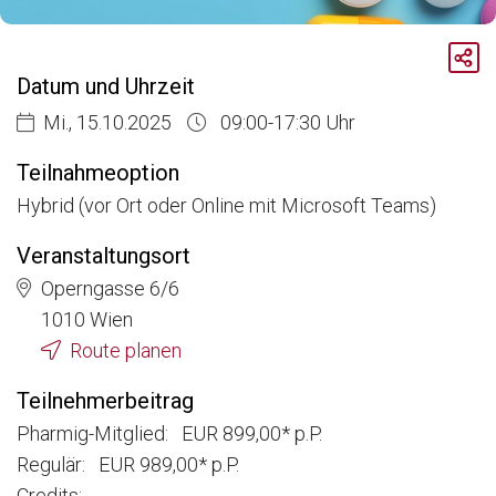
Breadcrumb
Aktuelle Veranstaltungen
Datum und Uhrzeit
Pharmakovigilanz Zertifikatslehrgang – Arzneimittelsicherheit von A bis Z, Modul 3
Mi., 15.10.2025
09:00-17:30 Uhr
Teilnahmeoption
Hybrid (vor Ort oder Online mit Microsoft Teams)
Veranstaltungsort
Operngasse 6/6
1010 Wien
Route planen
Teilnehmerbeitrag
Pharmig-Mitglied: EUR 899,00* p.P.
Regulär: EUR 989,00* p.P.
Credits: -