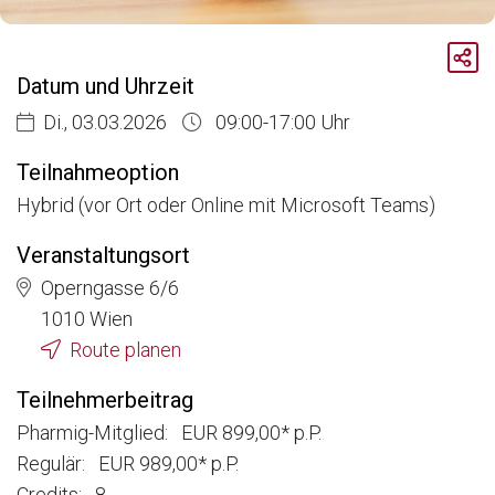
Breadcrumb
Aktuelle Veranstaltungen
Datum und Uhrzeit
Zertifikatslehrgang Market Access for You - Insider Know-how & Best Practice, Modul 2
Di., 03.03.2026
09:00-17:00 Uhr
Teilnahmeoption
Hybrid (vor Ort oder Online mit Microsoft Teams)
Veranstaltungsort
Operngasse 6/6
1010 Wien
Route planen
Teilnehmerbeitrag
Pharmig-Mitglied: EUR 899,00* p.P.
Regulär: EUR 989,00* p.P.
Credits: 8