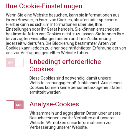
Mission / Vision
Ihre Cookie-Einstellungen
Fördermöglichkeiten für Privatpersonen
Newsroom
Wenn Sie eine Website besuchen, kann sie Informationen aus
Ihrem Browser, in Form von Cookies, abrufen oder speichern.
Hierbei kann es sich um Informationen über Sie, Ihre
News
Einstellungen oder Ihr Gerät handeln. Sie können entscheiden,
bestimmte Arten von Cookies nicht zuzulassen. Sie können Ihre
Market Access for you - Insider Know-how & Best Practice Modul 1
bevorzugten Einstellungen ändern und Ihre Zustimmung
FACHTAGUNG Omnichannel Leadership & digitale Kommunikation im Gesundheitswesen
jederzeit widerrufen. Die Blockierung bestimmter Arten von
Cookies kann jedoch zu einer beeinträchtigten Erfahrung der von
Prof. Dr. Robin Rumler, Präsident der Pharmig Academy, erhielt das "Große Ehrenzeichen für Verdienste um die Republik Österreich"
uns zur Verfügung gestellten Website führen.
Market Access for you - Insider Know-how & Best Practice Modul 2
Unbedingt erforderliche
Market Access for you - Insider Know-how & Best Practice Modul 3
Cookies
Veranstaltungen
Diese Cookies sind notwendig, damit unsere
Der Informationsbeauftragte und Compliance im Fokus
Website ordnungsgemäß funktioniert. Aus diesen
Cookies können keine personenbezogenen Daten
Vertragsgestaltung in der Pharmaindustrie: Rechtssicher, praxisnah, effektiv
ermittelt werden.
Parallelhandel mit Arzneimitteln in Österreich und in der EU
Analyse-Cookies
Diskussionsreihe Market Access For Experts- Interaktive Session
Wenn KI zum Risiko wird: Rechtssicherheit für die Pharmaindustrie
Wir sammeln und aggregieren Daten über unsere
Besucher*innen und ihr Verhalten auf unserer
Website. Wir nutzen diese Informationen zur
Newsletteranmeldung
Verbesserung unserer Website.