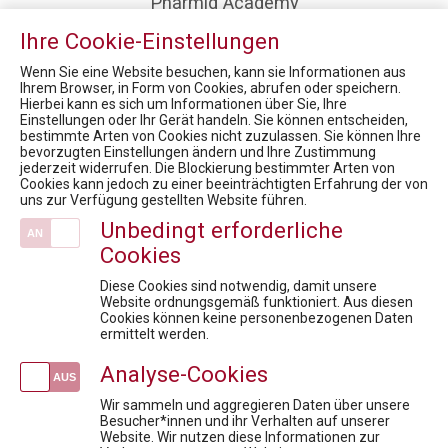
Pharmig Academy
Kontakt / Anfahrt
Ihre Cookie-Einstellungen
Fördermöglichkeiten für Privatpersonen
Wenn Sie eine Website besuchen, kann sie Informationen aus
Team
Ihrem Browser, in Form von Cookies, abrufen oder speichern.
Fachexpert:innen
Hierbei kann es sich um Informationen über Sie, Ihre
Einstellungen oder Ihr Gerät handeln. Sie können entscheiden,
Mission / Vision
bestimmte Arten von Cookies nicht zuzulassen. Sie können Ihre
bevorzugten Einstellungen ändern und Ihre Zustimmung
News
jederzeit widerrufen. Die Blockierung bestimmter Arten von
Cookies kann jedoch zu einer beeinträchtigten Erfahrung der von
RARE DISEASES DIALOG: Kostenexplosion Rare Diseases oder rare Kosten mit hohem Wert?
uns zur Verfügung gestellten Website führen.
PHARMIG Rare Diseases COVID-19-Umfrage Kurzfassung / 9. Rare Diseases Dialog
Unbedingt erforderliche
FACHTAGUNG Omnichannel Leadership & digitale Kommunikation im Gesundheitswesen
Cookies
Health Care Symposium 2018 "Yes, we innovate"
MEDIENINFORMATION - Karrieren unterstützen: FH Campus Wien und PHARMIG kooperieren, um Berufsbilder der Zukunft zu etablieren
Diese Cookies sind notwendig, damit unsere
Website ordnungsgemäß funktioniert. Aus diesen
Cookies können keine personenbezogenen Daten
Veranstaltungen
ermittelt werden.
Datenschutz in der Pharmaindustrie:
Analyse-Cookies
Market Access under Pressure: Konfliktfelder der Pharmaindustrie
To Launch or not to Launch
Wir sammeln und aggregieren Daten über unsere
Besucher*innen und ihr Verhalten auf unserer
kostenlose Infosession zum Pharmareferent:innen Kurs "Fit für die Prüfung"
Website. Wir nutzen diese Informationen zur
Fit für die Prüfung - Pharmareferent:innen Vorbereitungskurs