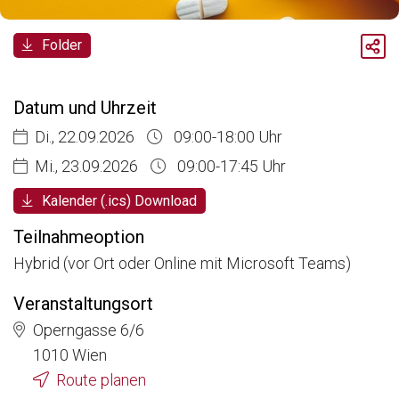
Breadcrumb
Folder
Aktuelle Veranstaltungen
Foundations of Drug Safety and Pharmacovigilance
Datum und Uhrzeit
Di., 22.09.2026
09:00-18:00 Uhr
Mi., 23.09.2026
09:00-17:45 Uhr
Kalender (.ics) Download
Teilnahmeoption
Hybrid (vor Ort oder Online mit Microsoft Teams)
Veranstaltungsort
Operngasse 6/6
1010 Wien
Route planen