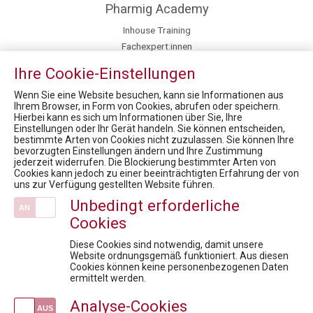
Pharmig Academy
Inhouse Training
Fachexpert:innen
Team
Ihre Cookie-Einstellungen
Kontakt / Anfahrt
Fördermöglichkeiten für Privatpersonen
Wenn Sie eine Website besuchen, kann sie Informationen aus
Ihrem Browser, in Form von Cookies, abrufen oder speichern.
Hierbei kann es sich um Informationen über Sie, Ihre
News
Einstellungen oder Ihr Gerät handeln. Sie können entscheiden,
bestimmte Arten von Cookies nicht zuzulassen. Sie können Ihre
Health Care Symposium 2019 - Prof. Dr. Robin Rumler, Präsident der Pharmig Academy im Brutkasten-Talk
bevorzugten Einstellungen ändern und Ihre Zustimmung
RARE DISEASES DIALOG: Kostenexplosion Rare Diseases oder rare Kosten mit hohem Wert?
jederzeit widerrufen. Die Blockierung bestimmter Arten von
Cookies kann jedoch zu einer beeinträchtigten Erfahrung der von
MEDIENINFORMATION - Startschuss für das neue Zertifikatsprogramm "PHARMA-FACHKRÄFTE DER ZUKUNFT"
uns zur Verfügung gestellten Website führen.
13. Rare Diseases Dialog: Ein zentraler Finanzierungstopf – die Lösung für einen langfristigen und einheitlichen Zugang zu neuen Therapien im Bereich seltener Erkrankungen?
Unbedingt erforderliche
8. Rare Diseases Dialog: Seltene Erkrankungen werden erwachsen. Transition und die Suche nach verschollenen Patienten
Cookies
Veranstaltungen
Diese Cookies sind notwendig, damit unsere
Wenn KI zum Risiko wird: Rechtssicherheit für die Pharmaindustrie
Website ordnungsgemäß funktioniert. Aus diesen
Cookies können keine personenbezogenen Daten
Foundations of Drug Safety and Pharmacovigilance
ermittelt werden.
Vertragsgestaltung in der Pharmaindustrie: Rechtssicher, praxisnah, effektiv
Analyse-Cookies
Fit für die Anerkennungsprüfung - Pharmareferent:innen Vorbereitungskurs