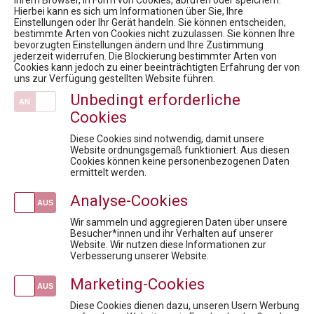
Ihrem Browser, in Form von Cookies, abrufen oder speichern.
Hierbei kann es sich um Informationen über Sie, Ihre
Einstellungen oder Ihr Gerät handeln. Sie können entscheiden,
bestimmte Arten von Cookies nicht zuzulassen. Sie können Ihre
bevorzugten Einstellungen ändern und Ihre Zustimmung
Pharmig Academy
jederzeit widerrufen. Die Blockierung bestimmter Arten von
Cookies kann jedoch zu einer beeinträchtigten Erfahrung der von
Fördermöglichkeiten für Privatpersonen
uns zur Verfügung gestellten Website führen.
Inhouse Training
Unbedingt erforderliche
Mission / Vision
Cookies
Team
Diese Cookies sind notwendig, damit unsere
Newsroom
Website ordnungsgemäß funktioniert. Aus diesen
Cookies können keine personenbezogenen Daten
News
ermittelt werden.
7. Virtueller Rare Diseases Dialog
Analyse-Cookies
PHARMIG Rare Diseases COVID-19 Umfrage / 9. Rare Diseases Dialog
Wir sammeln und aggregieren Daten über unsere
Austria Presse Agentur / Corona - Menschen mit Seltenen Erkrankungen besonders betroffen
Besucher*innen und ihr Verhalten auf unserer
11. Rare Diseases Dialog: Der lange und steinige Weg bis zur richtigen Diagnose - Wie können wir die Hürden erkennen und beseitigen?
Website. Wir nutzen diese Informationen zur
Market Access for you - Insider Know-how & Best Practice Modul 2
Verbesserung unserer Website.
Marketing-Cookies
Veranstaltungen
GDP & Logistik: Sichere Lagerung und Distribution in der pharmazeutischen Supply Chain
Diese Cookies dienen dazu, unseren Usern Werbung