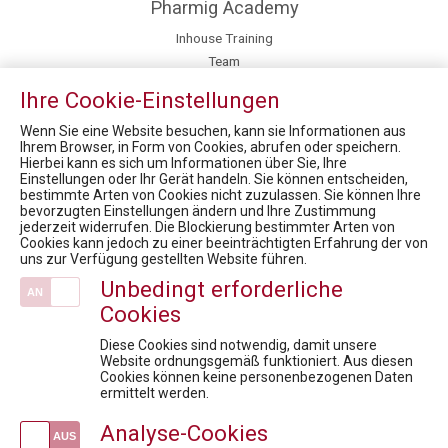
Pharmig Academy
Inhouse Training
Team
Newsroom
Ihre Cookie-Einstellungen
Fachexpert:innen
Kontakt / Anfahrt
Wenn Sie eine Website besuchen, kann sie Informationen aus
Ihrem Browser, in Form von Cookies, abrufen oder speichern.
Hierbei kann es sich um Informationen über Sie, Ihre
News
Einstellungen oder Ihr Gerät handeln. Sie können entscheiden,
bestimmte Arten von Cookies nicht zuzulassen. Sie können Ihre
17. Rare Diseases Dialog: Gentherapie - Was es für Betroffene bedeutet, wenn bahnbrechende Innovation auf bestehende Strukturen trifft
bevorzugten Einstellungen ändern und Ihre Zustimmung
HEALTH CARE SYMPOSIUM 2022; Data drives healthcare - Wie die Digitalisierung und Datennutzung die Gesundheitsversorgung verbessern
jederzeit widerrufen. Die Blockierung bestimmter Arten von
Cookies kann jedoch zu einer beeinträchtigten Erfahrung der von
16. Rare Diseases Dialog: Status Quo Bewertungsboard: Rascher und gerechter Therapiezugang, was braucht es?
uns zur Verfügung gestellten Website führen.
1. Plasma Dialog: Leben retten mit Arzneimitteln aus Plasma vor, während und nach der Coronavirus-​Pandemie
Unbedingt erforderliche
Health Care Symposium 2019 - Prof. Dr. Robin Rumler, Präsident der Pharmig Academy im Brutkasten-Talk
Cookies
Veranstaltungen
Diese Cookies sind notwendig, damit unsere
Vertragsgestaltung in der Pharmaindustrie: Rechtssicher, praxisnah, effektiv
Website ordnungsgemäß funktioniert. Aus diesen
Cookies können keine personenbezogenen Daten
AI in Pharma: Change the Game
ermittelt werden.
Abgrenzung handels- und gewerberechtlicher Geschäftsführer in Pharmaunternehmen
Analyse-Cookies
Fit für die Prüfung - Pharmareferent:innen Vorbereitungskurs