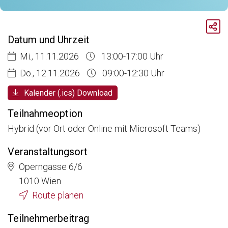
Breadcrumb
Aktuelle Veranstaltungen
Datum und Uhrzeit
Datenschutz in der Pharmaindustrie:
Mi., 11.11.2026
13:00-17:00 Uhr
Do., 12.11.2026
09:00-12:30 Uhr
Kalender (.ics) Download
Teilnahmeoption
Hybrid (vor Ort oder Online mit Microsoft Teams)
Veranstaltungsort
Operngasse 6/6
1010 Wien
Route planen
Teilnehmerbeitrag