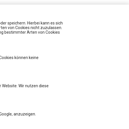
er speichern. Hierbei kann es sich
rten von Cookies nicht zuzulassen.
ung bestimmter Arten von Cookies
Veranstaltungen
Pharma Intensiv: Industry Deep Dive
Fit für die Prüfung - Pharmareferent:innen Vorbereitungskurs
Datenschutz in der Pharmaindustrie:
 Cookies können keine
Fit für die Prüfung - Pharmareferent:innen Vorbereitungskurs
Insight Talk - Besser vorbereitet auf Audits und Inspektionen
 Website. Wir nutzen diese
Google, anzuzeigen.
ssum
Cookie-Einstellungen