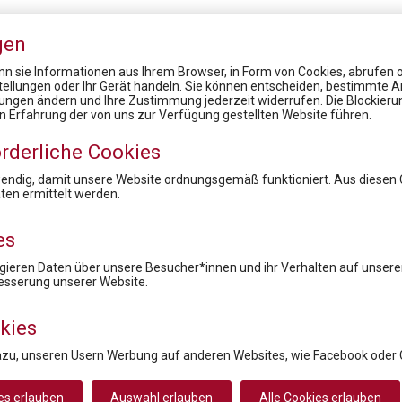
gen
n sie Informationen aus Ihrem Browser, in Form von Cookies, abrufen od
stellungen oder Ihr Gerät handeln. Sie können entscheiden, bestimmte A
lungen ändern und Ihre Zustimmung jederzeit widerrufen. Die Blockier
News
en Erfahrung der von uns zur Verfügung gestellten Website führen.
HEALTH CARE SYMPOSIUM 2022; Data drives healthcare - Wie die Digitalisierung und Datennutzung die Gesundheitsversorgung verbessern
rderliche Cookies
FACHTAGUNG Zukunftsmarkt OTC
16. Rare Diseases Dialog: Status Quo Bewertungsboard: Rascher und gerechter Therapiezugang, was braucht es?
wendig, damit unsere Website ordnungsgemäß funktioniert. Aus diesen
en ermittelt werden.
Health Care Symposium 2019 - Pharma & Health 4.0: We drive digital
12. Rare Diseases Dialog Erkrankungen: Nachhaltige Versorgung der Patient:innen in Krisenzeiten. Sind Innovation, Standort und langfristiger Zugang in Gefahr?
es
ieren Daten über unsere Besucher*innen und ihr Verhalten auf unserer
Newsletteranmeldung
esserung unserer Website.
kies
azu, unseren Usern Werbung auf anderen Websites, wie Facebook oder 
Rücktritt / Widerruf
Datenschutz
Disclaimer
Impre
es erlauben
Auswahl erlauben
Alle Cookies erlauben