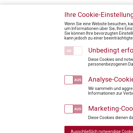
Ihre Cookie-Einstellun
Wenn Sie eine Website besuchen, kan
um Informationen über Sie, Ihre Ein
Sie können Ihre bevorzugten Einstel
Pharmig Academy
kann jedoch zu einer beeinträchtigt
Fachexpert:innen
Unbedingt erfo
Inhouse Training
Mission / Vision
Diese Cookies sind not
personenbezogenen Dat
Newsroom
Fördermöglichkeiten für Privatpersonen
Analyse-Cooki
Wir sammeln und aggreg
Informationen zur Verb
Marketing-Coo
Social
Diese Cookies dienen d
Rechtliche
AGB
AGB Privatperson
Ausschließlich notwendige Cooki