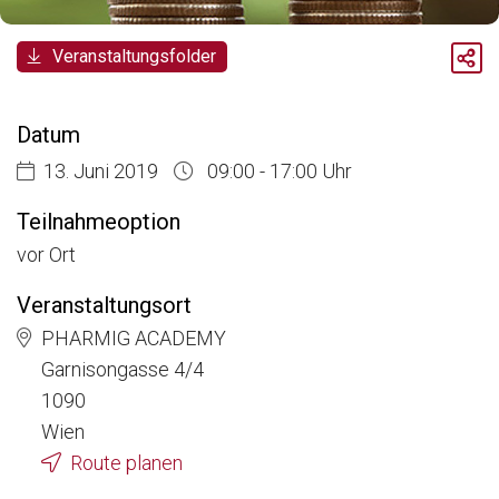
Breadcrumb
Veranstaltungsfolder
Aktuelle Veranstaltungen
Zertifikatslehrgang Market Access for you - Insider Know-how & Best Practice - Modul 4
Datum
13. Juni 2019
09:00 - 17:00 Uhr
Teilnahmeoption
vor Ort
Veranstaltungsort
PHARMIG ACADEMY
Garnisongasse 4/4
1090
Wien
Route planen