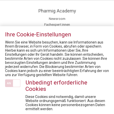
Pharmig Academy
Newsroom
Fachexpert:innen
Inhouse Training
Ihre Cookie-Einstellungen
Kontakt / Anfahrt
Fördermöglichkeiten für Privatpersonen
Wenn Sie eine Website besuchen, kann sie Informationen aus
Ihrem Browser, in Form von Cookies, abrufen oder speichern.
Hierbei kann es sich um Informationen über Sie, Ihre
News
Einstellungen oder Ihr Gerät handeln. Sie können entscheiden,
bestimmte Arten von Cookies nicht zuzulassen. Sie können Ihre
Market Access for you - Insider Know-how & Best Practice Modul 3
bevorzugten Einstellungen ändern und Ihre Zustimmung
Keynote Präsentation von Frau MMag. Maria M. Hofmarcher-Holzhacker
jederzeit widerrufen. Die Blockierung bestimmter Arten von
Cookies kann jedoch zu einer beeinträchtigten Erfahrung der von
Health Care Symposium 2019 - Pharma & Health 4.0: We drive digital
uns zur Verfügung gestellten Website führen.
Market Access for you - Insider Know how & Best Practice Modul 5
Unbedingt erforderliche
Health Care Symposium 2019 - Prof. Dr. Robin Rumler, Präsident der Pharmig Academy im Brutkasten-Talk
Cookies
Veranstaltungen
Diese Cookies sind notwendig, damit unsere
Pharma Intensiv: Industry Deep Dive
Website ordnungsgemäß funktioniert. Aus diesen
Cookies können keine personenbezogenen Daten
Market Access under Pressure: Konfliktfelder der Pharmaindustrie
ermittelt werden.
Pharma meets Politics & Payers: Klar. Überzeugend. Wirksam.