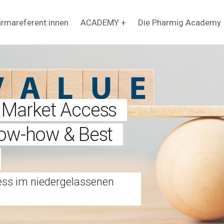
rmareferent:innen
ACADEMY +
Die Pharmig Academy
g Market Access
Know-how & Best
ess im niedergelassenen