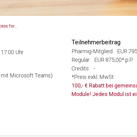
Zertifikatslehrgang Market Access for you - Insider Know-how & Best Practice - Modul 3
Teilnehmerbeitrag
Pharmig-Mitglied: EUR 795,
 17:00 Uhr
Regulär: EUR 875,00* p.P.
Credits: -
e mit Microsoft Teams)
*Preis exkl. MwSt
100,- € Rabatt bei gemein
Module! Jedes Modul ist e