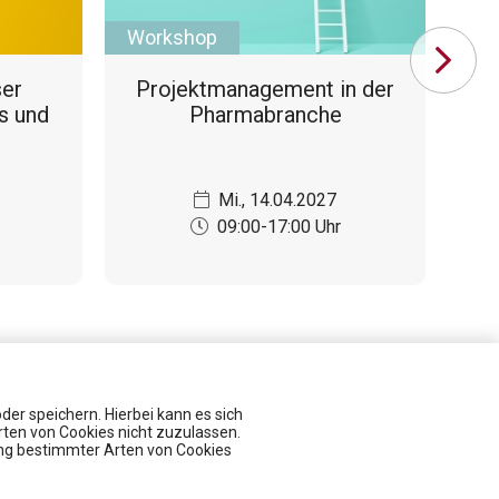
Workshop
Se
ser
Projektmanagement in der
A
ts und
Pharmabranche
Mi., 14.04.2027
09:00-17:00 Uhr
er speichern. Hierbei kann es sich
rten von Cookies nicht zuzulassen.
ung bestimmter Arten von Cookies
Veranstaltungen
Insight Talk - Besser vorbereitet auf Audits und Inspektionen