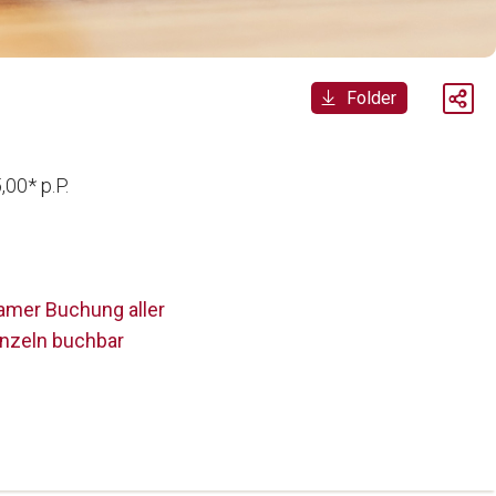
Folder
00* p.P.
samer Buchung aller
inzeln buchbar