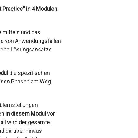
 Practice“ in 4 Modulen
imitteln und das
nd von Anwendungsfällen
liche Lösungsansätze
dul
die spezifischen
zelnen Phasen am Weg
oblemstellungen
ten
in diesem Modul
vor
all wird der gesamte
nd darüber hinaus