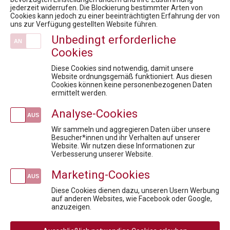
10. Rare Diseases Dialog: Therapeutische Zukunft bei seltenen Erkrankungen – Mythen, Fakten und Lösungen
jederzeit widerrufen. Die Blockierung bestimmter Arten von
Cookies kann jedoch zu einer beeinträchtigten Erfahrung der von
9. RARE DISEASES DIALOG: Seltene Erkrankungen und COVID-19 - was haben wir gelernt? Welche wichtigen Erkenntnisse hat ein Jahr Pandemie für Forschung & Entwicklung gebracht? Welche zusätzlichen Maßnahmen in der Gesundheitsversorgung braucht es?
uns zur Verfügung gestellten Website führen.
Health Care Symposium 2018 "Yes, we innovate"
Unbedingt erforderliche
7. Virtueller Rare Diseases Dialog (1)
Cookies
Veranstaltungen
Diese Cookies sind notwendig, damit unsere
kostenlose Infosession zum Pharmareferent:innen Kurs "Fit für die Prüfung"
Website ordnungsgemäß funktioniert. Aus diesen
Cookies können keine personenbezogenen Daten
kostenlose Infosession zum Pharmareferent:innen Kurs "Fit für die Prüfung"
ermittelt werden.
Wenn Information zur Werbung wird: Die häufigste Compliance-Falle im Pharma-Alltag
Analyse-Cookies
kostenlose Infosession zum Pharmareferent:innen Kurs "Fit für die Prüfung"
Der Informationsbeauftragte und Compliance im Fokus
Wir sammeln und aggregieren Daten über unsere
Besucher*innen und ihr Verhalten auf unserer
Website. Wir nutzen diese Informationen zur
Newsletteranmeldung
Verbesserung unserer Website.
Marketing-Cookies
Diese Cookies dienen dazu, unseren Usern Werbung
auf anderen Websites, wie Facebook oder Google,
Social
anzuzeigen.
Media
Rechtliche
AGB
AGB Privatperson