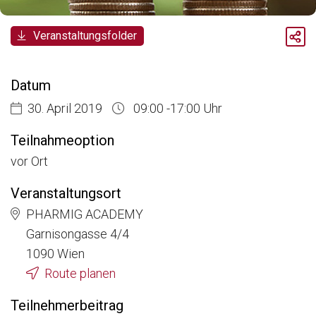
Breadcrumb
Veranstaltungsfolder
Aktuelle Veranstaltungen
Zertifikatslehrgang Market Access for you - Insider Know-how & Best Practice - Modul 2
Datum
30. April 2019
09:00 -17:00 Uhr
Teilnahmeoption
vor Ort
Veranstaltungsort
PHARMIG ACADEMY
Garnisongasse 4/4
1090 Wien
Route planen
Teilnehmerbeitrag