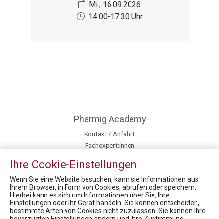
Mi., 16.09.2026
14:00-17:30 Uhr
Pharmig Academy
Kontakt / Anfahrt
Fachexpert:innen
Newsroom
Ihre Cookie-Einstellungen
Inhouse Training
Fördermöglichkeiten für Privatpersonen
Wenn Sie eine Website besuchen, kann sie Informationen aus
Ihrem Browser, in Form von Cookies, abrufen oder speichern.
Hierbei kann es sich um Informationen über Sie, Ihre
News
Einstellungen oder Ihr Gerät handeln. Sie können entscheiden,
bestimmte Arten von Cookies nicht zuzulassen. Sie können Ihre
Market Access for you - Insider Know-how & Best Practice Modul 2
bevorzugten Einstellungen ändern und Ihre Zustimmung