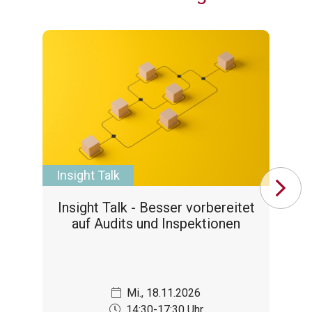
Insight Talk
Se
Insight Talk - Besser vorbereitet
De
auf Audits und Inspektionen
Mi., 18.11.2026
14:30-17:30 Uhr