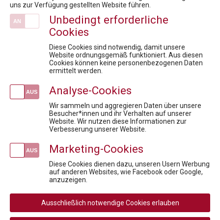
uns zur Verfügung gestellten Website führen.
FACHTAGUNG Omnichannel Leadership & digitale Kommunikation im Gesundheitswesen
Unbedingt erforderliche
10. Rare Diseases Dialog: Therapeutische Zukunft bei seltenen Erkrankungen – Mythen, Fakten und Lösungen
Cookies
Veranstaltungen
Diese Cookies sind notwendig, damit unsere
Fit für die Anerkennungsprüfung - Pharmareferent:innen Vorbereitungskurs
Website ordnungsgemäß funktioniert. Aus diesen
Cookies können keine personenbezogenen Daten
Datenschutz in der Pharmaindustrie:
ermittelt werden.
AI in Pharma: Change the Game
Analyse-Cookies
Parallelhandel mit Arzneimitteln in Österreich und in der EU
Wenn Information zur Werbung wird: Die häufigste Compliance-Falle im Pharma-Alltag
Wir sammeln und aggregieren Daten über unsere
Besucher*innen und ihr Verhalten auf unserer
Website. Wir nutzen diese Informationen zur
Newsletteranmeldung
Verbesserung unserer Website.
Marketing-Cookies
Diese Cookies dienen dazu, unseren Usern Werbung
auf anderen Websites, wie Facebook oder Google,
Social
anzuzeigen.
Media
Rechtliche
AGB
AGB Privatperson
Links
Ausschließlich notwendige Cookies erlauben
Rücktritt / Widerruf
Datenschutz
Navigation
Disclaimer
Impressum