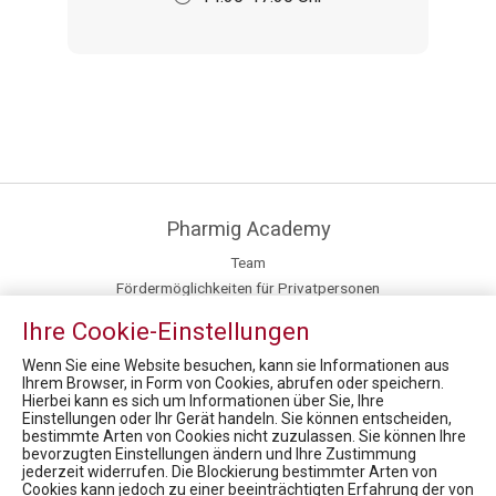
Pharmig Academy
Team
Fördermöglichkeiten für Privatpersonen
Newsroom
Ihre Cookie-Einstellungen
Kontakt / Anfahrt
Fachexpert:innen
Wenn Sie eine Website besuchen, kann sie Informationen aus
Ihrem Browser, in Form von Cookies, abrufen oder speichern.
Hierbei kann es sich um Informationen über Sie, Ihre
News
Einstellungen oder Ihr Gerät handeln. Sie können entscheiden,
bestimmte Arten von Cookies nicht zuzulassen. Sie können Ihre
12. Rare Diseases Dialog Erkrankungen: Nachhaltige Versorgung der Patient:innen in Krisenzeiten. Sind Innovation, Standort und langfristiger Zugang in Gefahr?
bevorzugten Einstellungen ändern und Ihre Zustimmung
15. Rare Diseases Dialog:Bewertungsboard: Barriere oder Brücke für den Zugang zur Therapie?
jederzeit widerrufen. Die Blockierung bestimmter Arten von
Cookies kann jedoch zu einer beeinträchtigten Erfahrung der von
8. Rare Diseases Dialog: Seltene Erkrankungen werden erwachsen. Transition und die Suche nach verschollenen Patienten