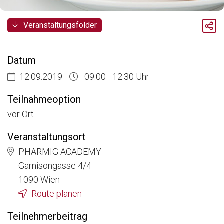
Breadcrumb
Veranstaltungsfolder
Aktuelle Veranstaltungen
Compliance Breakfast
Datum
12.09.2019
09:00 - 12:30 Uhr
Teilnahmeoption
vor Ort
Veranstaltungsort
PHARMIG ACADEMY
Garnisongasse 4/4
1090 Wien
Route planen
Teilnehmerbeitrag