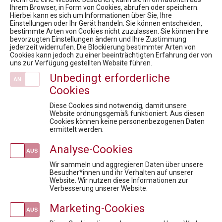
Ihrem Browser, in Form von Cookies, abrufen oder speichern.
Hierbei kann es sich um Informationen über Sie, Ihre
News
Einstellungen oder Ihr Gerät handeln. Sie können entscheiden,
bestimmte Arten von Cookies nicht zuzulassen. Sie können Ihre
PHARMIG Rare Diseases COVID-19-Umfrage Kurzfassung / 9. Rare Diseases Dialog
bevorzugten Einstellungen ändern und Ihre Zustimmung
Market Access for you - Insider Know-how & Best Practice Modul 3
jederzeit widerrufen. Die Blockierung bestimmter Arten von
Cookies kann jedoch zu einer beeinträchtigten Erfahrung der von
Health Care Symposium 2018 "Yes, we innovate"
uns zur Verfügung gestellten Website führen.
PHARMIG Rare Diseases COVID-19 Umfrage / 9. Rare Diseases Dialog
Unbedingt erforderliche
15. Rare Diseases Dialog:Bewertungsboard: Barriere oder Brücke für den Zugang zur Therapie?
Cookies
Veranstaltungen
Diese Cookies sind notwendig, damit unsere
GDP & Logistik: Sichere Lagerung und Distribution in der pharmazeutischen Supply Chain
Website ordnungsgemäß funktioniert. Aus diesen
Cookies können keine personenbezogenen Daten
Fit für die Prüfung - Pharmareferent:innen Vorbereitungskurs
ermittelt werden.
kostenlose Infosession zum Pharmareferent:innen Kurs "Fit für die Prüfung"
Analyse-Cookies
Pharma Intensiv: Industry Deep Dive
Diskussionsreihe Market Access For Experts- Interaktive Session
Wir sammeln und aggregieren Daten über unsere
Besucher*innen und ihr Verhalten auf unserer
Website. Wir nutzen diese Informationen zur
Newsletteranmeldung
Verbesserung unserer Website.
Marketing-Cookies