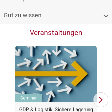
Gut zu wissen
Veranstaltungen
Seminar
Se
GDP & Logistik: Sichere Lagerung
A