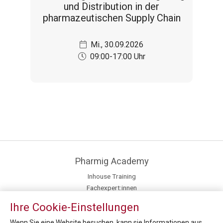
und Distribution in der
pharmazeutischen Supply Chain
Mi., 30.09.2026
09:00-17:00 Uhr
Pharmig Academy
Inhouse Training
Fachexpert:innen
Kontakt / Anfahrt
Ihre Cookie-Einstellungen
Newsroom
Team
Wenn Sie eine Website besuchen, kann sie Informationen aus