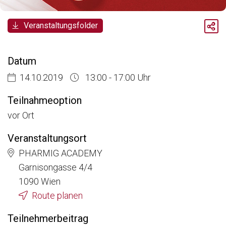
Breadcrumb
Veranstaltungsfolder
Aktuelle Veranstaltungen
Pharmarecht & Compliance Zertifikatslehrgang - Modul 2
Datum
14.10.2019
13:00 - 17:00 Uhr
Teilnahmeoption
vor Ort
Veranstaltungsort
PHARMIG ACADEMY
Garnisongasse 4/4
1090 Wien
Route planen
Teilnehmerbeitrag