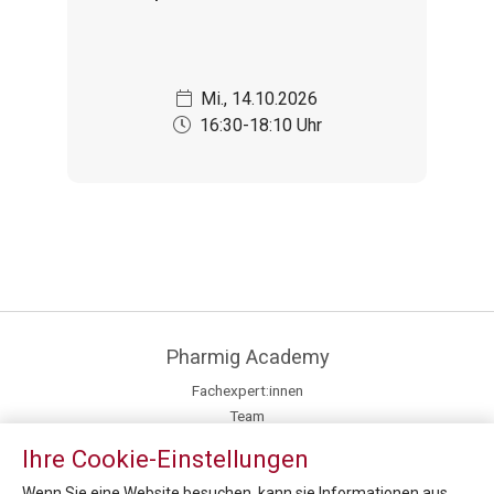
Mi., 14.10.2026
16:30-18:10 Uhr
Pharmig Academy
Fachexpert:innen
Team
Kontakt / Anfahrt
Ihre Cookie-Einstellungen
Newsroom
Inhouse Training
Wenn Sie eine Website besuchen, kann sie Informationen aus