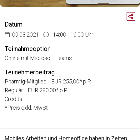
Breadcrumb
Aktuelle Veranstaltungen
Datum
Home-Office Gesetz 2021
09.03.2021
14:00 - 16:00 Uhr
Teilnahmeoption
Online mit Microsoft Teams
Teilnehmerbeitrag
Pharmig-Mitglied: EUR 255,00* p.P.
Regulär: EUR 280,00* p.P.
Credits: -
*Preis exkl. MwSt
Mobiles Arbeiten und Homeoffice haben in Zeiten