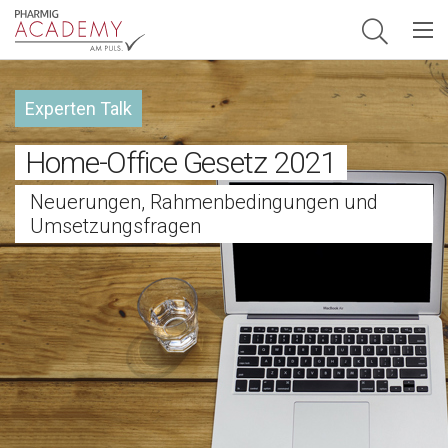
Hauptnavigation
Experten Talk
Home-Office Gesetz 2021
Neuerungen, Rahmenbedingungen und
Umsetzungsfragen