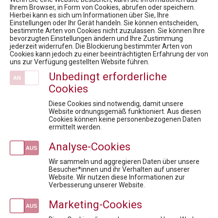
Ihrem Browser, in Form von Cookies, abrufen oder speichern.
Hierbei kann es sich um Informationen über Sie, Ihre
News
Einstellungen oder Ihr Gerät handeln. Sie können entscheiden,
bestimmte Arten von Cookies nicht zuzulassen. Sie können Ihre
16. Rare Diseases Dialog: Status Quo Bewertungsboard: Rascher und gerechter Therapiezugang, was braucht es?
bevorzugten Einstellungen ändern und Ihre Zustimmung
Market Access for you - Insider Know how & Best Practice Modul 5
jederzeit widerrufen. Die Blockierung bestimmter Arten von
Cookies kann jedoch zu einer beeinträchtigten Erfahrung der von
9. Health Care Symposium - Prepare Austria for a national data strategy
uns zur Verfügung gestellten Website führen.
Market Access for you - Insider Know-how & Best Practice Modul 4
Unbedingt erforderliche
FACHTAGUNG Omnichannel Leadership & digitale Kommunikation im Gesundheitswesen
Cookies
Veranstaltungen
Diese Cookies sind notwendig, damit unsere
Fit für die Prüfung - Pharmareferent:innen Vorbereitungskurs
Website ordnungsgemäß funktioniert. Aus diesen
Cookies können keine personenbezogenen Daten
Projektmanagement in der Pharmabranche
ermittelt werden.
Pharma meets Politics & Payers: Klar. Überzeugend. Wirksam.
Analyse-Cookies
Pharma Intensiv: Industry Deep Dive
Fit für die Prüfung - Pharmareferent:innen Vorbereitungskurs
Wir sammeln und aggregieren Daten über unsere
Besucher*innen und ihr Verhalten auf unserer
Website. Wir nutzen diese Informationen zur
Newsletteranmeldung
Verbesserung unserer Website.
Marketing-Cookies