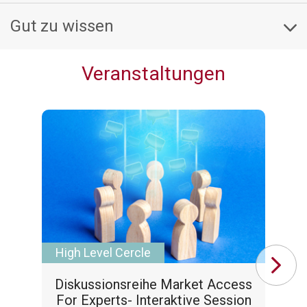
Gut zu wissen
Veranstaltungen
High Level Cercle
Le
Diskussionsreihe Market Access
For Experts- Interaktive Session