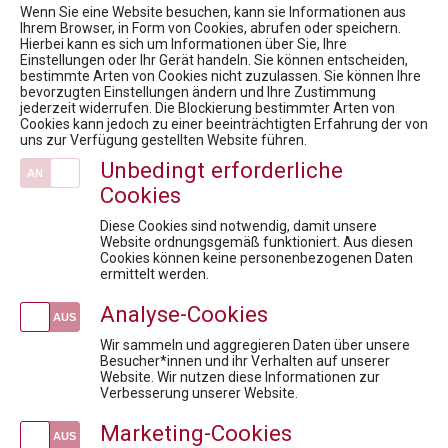
Wenn Sie eine Website besuchen, kann sie Informationen aus
Ihrem Browser, in Form von Cookies, abrufen oder speichern.
Hierbei kann es sich um Informationen über Sie, Ihre
Einstellungen oder Ihr Gerät handeln. Sie können entscheiden,
bestimmte Arten von Cookies nicht zuzulassen. Sie können Ihre
Pharmig Academy
bevorzugten Einstellungen ändern und Ihre Zustimmung
jederzeit widerrufen. Die Blockierung bestimmter Arten von
Cookies kann jedoch zu einer beeinträchtigten Erfahrung der von
Kontakt / Anfahrt
uns zur Verfügung gestellten Website führen.
Team
Unbedingt erforderliche
Fördermöglichkeiten für Privatpersonen
Cookies
Newsroom
Fachexpert:innen
Diese Cookies sind notwendig, damit unsere
Website ordnungsgemäß funktioniert. Aus diesen
News
Cookies können keine personenbezogenen Daten
ermittelt werden.
6. Rare Diseases Dialog: Forschungsregister für Seltene Erkrankungen
7. Virtueller Rare Diseases Dialog (1)
Analyse-Cookies
Health Care Symposium 2018 "Yes, we innovate"
Wir sammeln und aggregieren Daten über unsere
FACHTAGUNG Omnichannel Leadership & digitale Kommunikation im Gesundheitswesen
Besucher*innen und ihr Verhalten auf unserer
Website. Wir nutzen diese Informationen zur
18. Rare Diseases Dialog: Datensilos überwinden, um Leben zu verändern: Was braucht ein erfolgreiches nationales Register für seltene Erkrankungen?
Verbesserung unserer Website.
Veranstaltungen
Marketing-Cookies
kostenlose Infosession zum Pharmareferent:innen Kurs "Fit für die Prüfung"