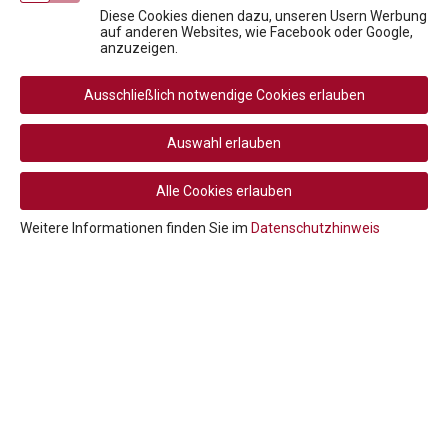
Diese Cookies dienen dazu, unseren Usern Werbung
Fit für die Prüfung - Pharmareferent:innen Vorbereitungskurs
auf anderen Websites, wie Facebook oder Google,
Wenn Information zur Werbung wird: Die häufigste Compliance-Falle im Pharma-Alltag
anzuzeigen.
Wenn KI zum Risiko wird: Rechtssicherheit für die Pharmaindustrie
Projektmanagement in der Pharmabranche
Ausschließlich notwendige Cookies erlauben
Auswahl erlauben
Newsletteranmeldung
Alle Cookies erlauben
Weitere Informationen finden Sie im
Datenschutzhinweis
Social
Media
Rechtliche
AGB
AGB Privatperson
Links
Rücktritt / Widerruf
Datenschutz
Navigation
Disclaimer
Impressum
Cookie-Einstellungen
© 2026 PHARMIG ACADEMY – Verein zur Fortbildung im
Gesundheitswesen