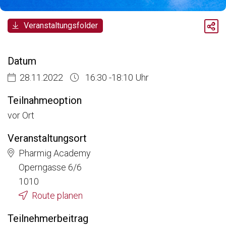
Breadcrumb
Veranstaltungsfolder
Aktuelle Veranstaltungen
Diskussionsreihe Market Access For Experts - Interaktive Session #5
Datum
28.11.2022
16:30 -18:10 Uhr
Teilnahmeoption
vor Ort
Veranstaltungsort
Pharmig Academy
Operngasse 6/6
1010
Route planen
Teilnehmerbeitrag