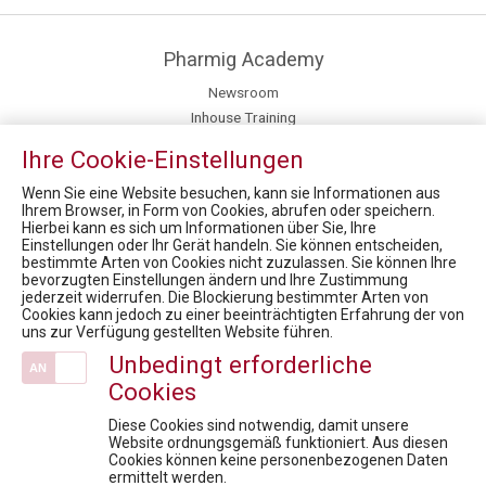
Pharmig Academy
Newsroom
Inhouse Training
Kontakt / Anfahrt
Ihre Cookie-Einstellungen
Fachexpert:innen
Mission / Vision
Wenn Sie eine Website besuchen, kann sie Informationen aus
Ihrem Browser, in Form von Cookies, abrufen oder speichern.
Hierbei kann es sich um Informationen über Sie, Ihre
News
Einstellungen oder Ihr Gerät handeln. Sie können entscheiden,
bestimmte Arten von Cookies nicht zuzulassen. Sie können Ihre
Market Access for you - Insider Know-how & Best Practice Modul 3
bevorzugten Einstellungen ändern und Ihre Zustimmung
5. Rare Diseases Dialog: Gibt es ein Recht auf die bestmögliche Therapie?
jederzeit widerrufen. Die Blockierung bestimmter Arten von
Cookies kann jedoch zu einer beeinträchtigten Erfahrung der von
FACHTAGUNG Omnichannel Leadership & digitale Kommunikation im Gesundheitswesen
uns zur Verfügung gestellten Website führen.
8. Rare Diseases Dialog: Seltene Erkrankungen werden erwachsen. Transition und die Suche nach verschollenen Patienten
Unbedingt erforderliche
Virtual Health Care Symposium 2020
Cookies
Veranstaltungen
Diese Cookies sind notwendig, damit unsere
Wenn Information zur Werbung wird: Die häufigste Compliance-Falle im Pharma-Alltag
Website ordnungsgemäß funktioniert. Aus diesen
Cookies können keine personenbezogenen Daten
Fit für die Prüfung - Pharmareferent:innen Vorbereitungskurs
ermittelt werden.