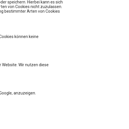
er speichern. Hierbei kann es sich
rten von Cookies nicht zuzulassen.
ung bestimmter Arten von Cookies
Veranstaltungen
GDP & Logistik: Sichere Lagerung und Distribution in der pharmazeutischen Supply Chain
kostenlose Infosession zum Pharmareferent:innen Kurs "Fit für die Prüfung"
Projektmanagement in der Pharmabranche
 Cookies können keine
Parallelhandel mit Arzneimitteln in Österreich und in der EU
Diskussionsreihe Market Access For Experts- Interaktive Session
 Website. Wir nutzen diese
Google, anzuzeigen.
ssum
Cookie-Einstellungen
n