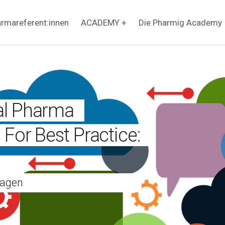
rmareferent:innen
ACADEMY +
Die Pharmig Academy
al Pharma
 For Best Practice:
lagen