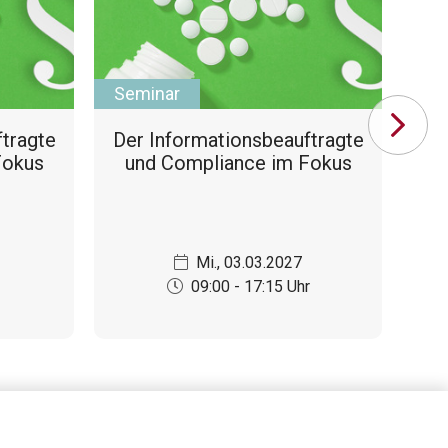
Seminar
Wo
­trag­te
Der In­for­ma­ti­ons­be­auf­trag­te
P
Fokus
und Compliance im Fokus
Mi., 03.03.2027
09:00 - 17:15 Uhr