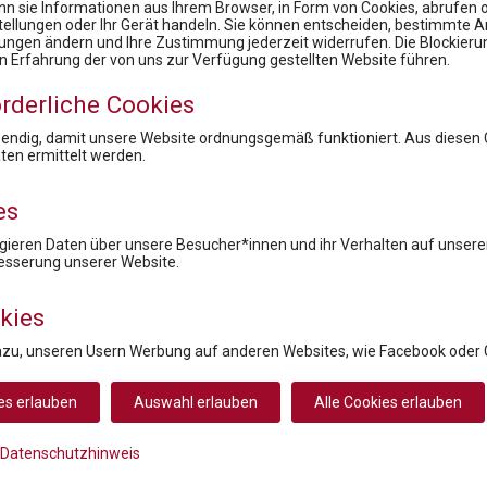
n sie Informationen aus Ihrem Browser, in Form von Cookies, abrufen od
stellungen oder Ihr Gerät handeln. Sie können entscheiden, bestimmte A
lungen ändern und Ihre Zustimmung jederzeit widerrufen. Die Blockier
News
en Erfahrung der von uns zur Verfügung gestellten Website führen.
Health Care Symposium 2019 - Prof. Dr. Robin Rumler, Präsident der Pharmig Academy im Brutkasten-Talk
rderliche Cookies
PHARMIG Rare Diseases COVID-19-Umfrage Kurzfassung / 9. Rare Diseases Dialog
18. Rare Diseases Dialog: Datensilos überwinden, um Leben zu verändern: Was braucht ein erfolgreiches nationales Register für seltene Erkrankungen?
wendig, damit unsere Website ordnungsgemäß funktioniert. Aus diesen
en ermittelt werden.
10. Rare Diseases Dialog: Therapeutische Zukunft bei seltenen Erkrankungen – Mythen, Fakten und Lösungen
6. Rare Diseases Dialog: Forschungsregister für Seltene Erkrankungen
es
ieren Daten über unsere Besucher*innen und ihr Verhalten auf unserer
Newsletteranmeldung
esserung unserer Website.
kies
azu, unseren Usern Werbung auf anderen Websites, wie Facebook oder 
Rücktritt / Widerruf
Datenschutz
Disclaimer
Impre
es erlauben
Auswahl erlauben
Alle Cookies erlauben
© 2026 PHARMIG ACADEMY – Verein zur Fortbildung im Gesundheitswese
Datenschutzhinweis