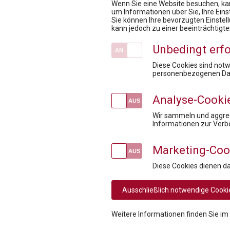
Wenn Sie eine Website besuchen, kan
um Informationen über Sie, Ihre Ein
Sie können Ihre bevorzugten Einstel
Pharmig Academy
kann jedoch zu einer beeinträchtigt
Team
Unbedingt erfo
Fachexpert:innen
Kontakt / Anfahrt
Diese Cookies sind not
personenbezogenen Dat
Mission / Vision
Fördermöglichkeiten für Privatpersonen
Analyse-Cooki
Wir sammeln und aggreg
Informationen zur Verb
Marketing-Coo
Social
Diese Cookies dienen d
Media
Rechtliche
AGB
AGB Privatperson
Ausschließlich notwendige Cooki
Navigation
Links
Weitere Informationen finden Sie im