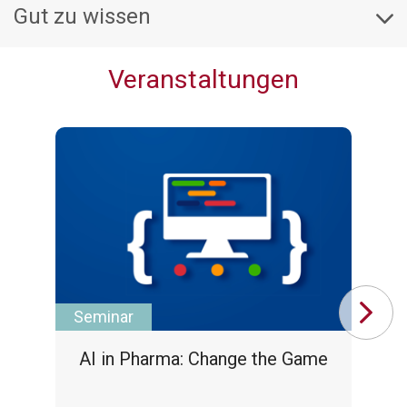
Gut zu wissen
Veranstaltungen
Seminar
In
AI in Pharma: Change the Game
In