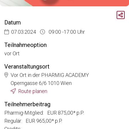
Breadcrumb
Aktuelle Veranstaltungen
Datum
Zertifikatslehrgang Compliance schützt – Der VHC - Modul 1
07.03.2024
09:00 -17:00 Uhr
Teilnahmeoption
vor Ort
Veranstaltungsort
Vor Ort in der PHARMIG ACADEMY
Operngasse 6/6 1010 Wien
Route planen
Teilnehmerbeitrag
Pharmig-Mitglied: EUR 875,00* p.P.
Regulär: EUR 965,00* p.P.
Credits: -