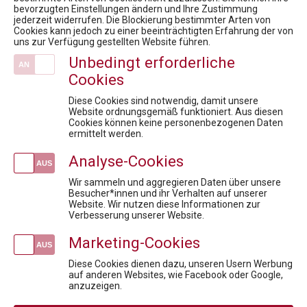
9. RARE DISEASES DIALOG: Seltene Erkrankungen und COVID-19 - was haben wir gelernt? Welche wichtigen Erkenntnisse hat ein Jahr Pandemie für Forschung & Entwicklung gebracht? Welche zusätzlichen Maßnahmen in der Gesundheitsversorgung braucht es?
bevorzugten Einstellungen ändern und Ihre Zustimmung
12. Rare Diseases Dialog Erkrankungen: Nachhaltige Versorgung der Patient:innen in Krisenzeiten. Sind Innovation, Standort und langfristiger Zugang in Gefahr?
jederzeit widerrufen. Die Blockierung bestimmter Arten von
Cookies kann jedoch zu einer beeinträchtigten Erfahrung der von
15. Rare Diseases Dialog:Bewertungsboard: Barriere oder Brücke für den Zugang zur Therapie?
uns zur Verfügung gestellten Website führen.
9. Health Care Symposium - Prepare Austria for a national data strategy
Unbedingt erforderliche
13. Rare Diseases Dialog: Ein zentraler Finanzierungstopf – die Lösung für einen langfristigen und einheitlichen Zugang zu neuen Therapien im Bereich seltener Erkrankungen?
Cookies
Veranstaltungen
Diese Cookies sind notwendig, damit unsere
kostenlose Infosession zum Pharmareferent:innen Kurs "Fit für die Prüfung"
Website ordnungsgemäß funktioniert. Aus diesen
Cookies können keine personenbezogenen Daten
Abgrenzung handels- und gewerberechtlicher Geschäftsführer in Pharmaunternehmen
ermittelt werden.
Fit für die Prüfung - Pharmareferent:innen Vorbereitungskurs
Analyse-Cookies
Fit für die Anerkennungsprüfung - Pharmareferent:innen Vorbereitungskurs
GDP & Logistik: Sichere Lagerung und Distribution in der pharmazeutischen Supply Chain
Wir sammeln und aggregieren Daten über unsere
Besucher*innen und ihr Verhalten auf unserer
Website. Wir nutzen diese Informationen zur
Newsletteranmeldung
Verbesserung unserer Website.
Marketing-Cookies
Diese Cookies dienen dazu, unseren Usern Werbung
auf anderen Websites, wie Facebook oder Google,
Social
anzuzeigen.
Media
AGB
AGB Privatperson