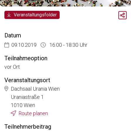
Breadcrumb
Veranstaltungsfolder
Aktuelle Veranstaltungen
6. RARE DISEASES DIALOG: Forschungsregister für Seltene Erkrankungen
Datum
09.10.2019
16:00 - 18:30 Uhr
Teilnahmeoption
vor Ort
Veranstaltungsort
Dachsaal Urania Wien
Uraniastraße 1
1010 Wien
Route planen
Teilnehmerbeitrag