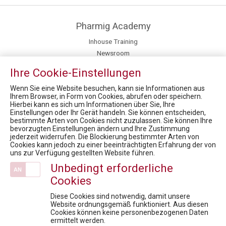
Pharmig Academy
Inhouse Training
Newsroom
Kontakt / Anfahrt
Ihre Cookie-Einstellungen
Fachexpert:innen
Team
Wenn Sie eine Website besuchen, kann sie Informationen aus
Ihrem Browser, in Form von Cookies, abrufen oder speichern.
Hierbei kann es sich um Informationen über Sie, Ihre
News
Einstellungen oder Ihr Gerät handeln. Sie können entscheiden,
bestimmte Arten von Cookies nicht zuzulassen. Sie können Ihre
6. Rare Diseases Dialog: Forschungsregister für Seltene Erkrankungen
bevorzugten Einstellungen ändern und Ihre Zustimmung
10. Rare Diseases Dialog: Therapeutische Zukunft bei seltenen Erkrankungen – Mythen, Fakten und Lösungen
jederzeit widerrufen. Die Blockierung bestimmter Arten von
Cookies kann jedoch zu einer beeinträchtigten Erfahrung der von
Market Access for you - Insider Know-how & Best Practice Modul 4
uns zur Verfügung gestellten Website führen.
Austria Presse Agentur / Corona - Menschen mit Seltenen Erkrankungen besonders betroffen
Unbedingt erforderliche
MEDIENINFORMATION - Startschuss für das neue Zertifikatsprogramm "PHARMA-FACHKRÄFTE DER ZUKUNFT"
Cookies
Veranstaltungen
Diese Cookies sind notwendig, damit unsere
kostenlose Infosession zum Pharmareferent:innen Kurs "Fit für die Prüfung"
Website ordnungsgemäß funktioniert. Aus diesen
Cookies können keine personenbezogenen Daten
Fit für die Anerkennungsprüfung - Pharmareferent:innen Vorbereitungskurs
ermittelt werden.